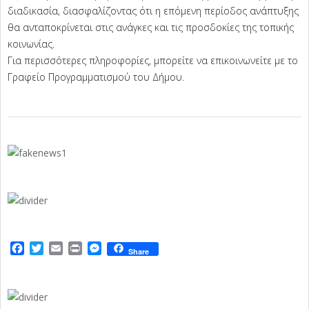
διαδικασία, διασφαλίζοντας ότι η επόμενη περίοδος ανάπτυξης
θα ανταποκρίνεται στις ανάγκες και τις προσδοκίες της τοπικής
κοινωνίας.
Για περισσότερες πληροφορίες, μπορείτε να επικοινωνείτε με το
Γραφείο Προγραμματισμού του Δήμου.
2025-
09-
23
Facebook
Twitter
Email
Print
Messenger
Share