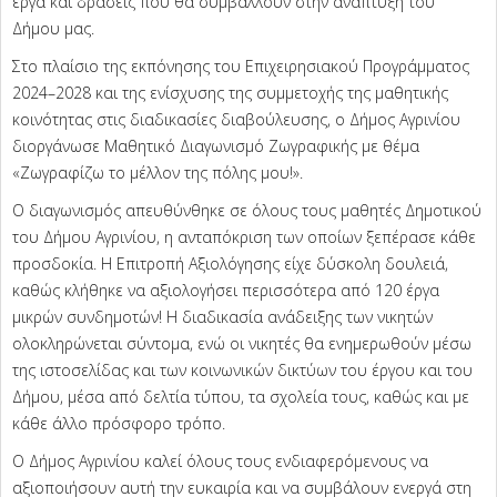
έργα και δράσεις που θα συμβάλλουν στην ανάπτυξη του
Δήμου μας.
Στο πλαίσιο της εκπόνησης του Επιχειρησιακού Προγράμματος
2024–2028 και της ενίσχυσης της συμμετοχής της μαθητικής
κοινότητας στις διαδικασίες διαβούλευσης, ο Δήμος Αγρινίου
διοργάνωσε Μαθητικό Διαγωνισμό Ζωγραφικής με θέμα
«Ζωγραφίζω το μέλλον της πόλης μου!».
Ο διαγωνισμός απευθύνθηκε σε όλους τους μαθητές Δημοτικού
του Δήμου Αγρινίου, η ανταπόκριση των οποίων ξεπέρασε κάθε
προσδοκία. Η Επιτροπή Αξιολόγησης είχε δύσκολη δουλειά,
καθώς κλήθηκε να αξιολογήσει περισσότερα από 120 έργα
μικρών συνδημοτών! Η διαδικασία ανάδειξης των νικητών
ολοκληρώνεται σύντομα, ενώ οι νικητές θα ενημερωθούν μέσω
της ιστοσελίδας και των κοινωνικών δικτύων του έργου και του
Δήμου, μέσα από δελτία τύπου, τα σχολεία τους, καθώς και με
κάθε άλλο πρόσφορο τρόπο.
Ο Δήμος Αγρινίου καλεί όλους τους ενδιαφερόμενους να
αξιοποιήσουν αυτή την ευκαιρία και να συμβάλουν ενεργά στη