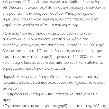
• Δημογραφικό: Στην Αιτωλοακαρνανία ο πληθυσμός μειώθηκε
9%. Χωριά ερημώνουν, σχολεία σε ορεινές περιοχές ανοίγουν με
5–6 μαθητές ή δεν ανοίγουν καθόλου. «Υπάρχουν χωριά»,
σημείωσε, «που το καλοκαίρι γεμίζουν από παιδιά, αλλά τον
χειμώνα δεν ακούγεται ούτε μια παιδική φωνή».
• Στέγαση: Νέοι που θέλουν να μείνουν στον τόπο τους
αδυνατούν να βρουν προσιτή κατοικία. Ζευγάρια στο
Μεσολόγγι, στο Αγρίνιο, στη Ναύπακτο, με εισόδημα 1.200 ευρώ
δίνουν πάνω από το 1/3 του μισθού τους για ενοίκιο, την ώρα
που τα ενοίκια για ένα τριάρι ξεπερνούν τα 700–800 ευρώ. «Η
κρίση στέγης διώχνει τους νέους από τον νομό και βαθαίνει το
δημογραφικό πρόβλημα», υπογράμμισε.
Παράλληλα, σημείωσε ότι η κυβέρνηση, αντί για ουσιαστικές
πολιτικές, φέρνει μέτρα που λειτουργούν ως «χρυσές ευκαιρίες»
για λίγους:
• Το πρόγραμμα «Σπίτι μου» που απέτυχε και εκτόξευσε τις
τιμές.
• Την «κοινωνική αντιπαροχή» που χαρίζει σπίτια σε εργολάβους.