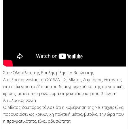
Στην Ολομέλεια της Βουλής μίλησε ο Βουλευτής
Αιτωλοακαρνανίας του ΣΥΡΙΖΑ–ΠΣ, Μίλτος Ζαμπάρας, θέτοντας
στο επίκεντρο το ζήτημα του δημογραφικού και της στεγαστικής
κρίσης, με ιδιαίτερη αναφορά στην κατάσταση που βιώνει η
Αιτωλοακαρνανία.
Ο Μίλτος Ζαμπάρας τόνισε ότι η κυβέρνηση της ΝΔ επιχειρεί να
παρουσιάσει ως κοινωνική πολιτική μέτρα-βιτρίνα, την ώρα που
η πραγματικότητα είναι αδυσώπητη: