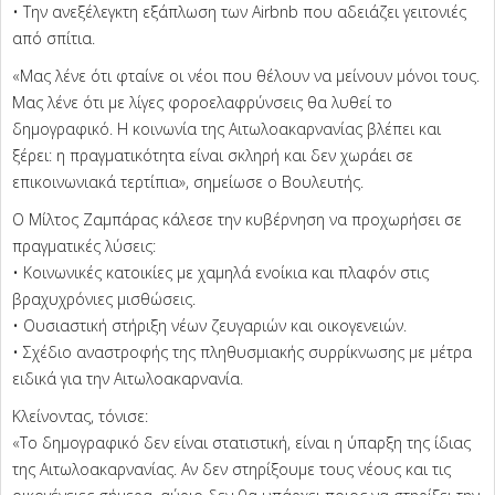
• Την ανεξέλεγκτη εξάπλωση των Airbnb που αδειάζει γειτονιές
από σπίτια.
«Μας λένε ότι φταίνε οι νέοι που θέλουν να μείνουν μόνοι τους.
Μας λένε ότι με λίγες φοροελαφρύνσεις θα λυθεί το
δημογραφικό. Η κοινωνία της Αιτωλοακαρνανίας βλέπει και
ξέρει: η πραγματικότητα είναι σκληρή και δεν χωράει σε
επικοινωνιακά τερτίπια», σημείωσε ο Βουλευτής.
Ο Μίλτος Ζαμπάρας κάλεσε την κυβέρνηση να προχωρήσει σε
πραγματικές λύσεις:
• Κοινωνικές κατοικίες με χαμηλά ενοίκια και πλαφόν στις
βραχυχρόνιες μισθώσεις.
• Ουσιαστική στήριξη νέων ζευγαριών και οικογενειών.
• Σχέδιο αναστροφής της πληθυσμιακής συρρίκνωσης με μέτρα
ειδικά για την Αιτωλοακαρνανία.
Κλείνοντας, τόνισε:
«Το δημογραφικό δεν είναι στατιστική, είναι η ύπαρξη της ίδιας
της Αιτωλοακαρνανίας. Αν δεν στηρίξουμε τους νέους και τις