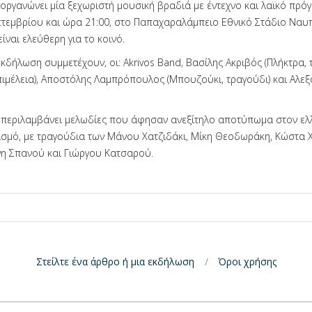
οργανώνει μία ξεχωριστή μουσική βραδιά με έντεχνο και λαϊκό πρόγ
πτεμβρίου και ώρα 21:00, στο Παπαχαραλάμπειο Εθνικό Στάδιο Ναυ
ίναι ελεύθερη για το κοινό.
κδήλωση συμμετέχουν, οι: Akrivοs Band, Βασίλης Ακριβός (Πλήκτρα, 
επιμέλεια), Αποστόλης Λαμπρόπουλος (Μπουζούκι, τραγούδι) και Αλε
περιλαμβάνει μελωδίες που άφησαν ανεξίτηλο αποτύπωμα στον ελ
ισμό, με τραγούδια των Μάνου Χατζιδάκι, Μίκη Θεοδωράκη, Κώστα Χ
νη Σπανού και Γιώργου Κατσαρού.
Στείλτε ένα άρθρο ή μια εκδήλωση
Όροι χρήσης