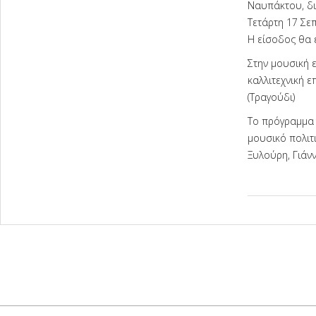
Ναυπάκτου, δι
Τετάρτη 17 Σε
Η είσοδος θα ε
Στην μουσική ε
καλλιτεχνική 
(Τραγούδι)
Το πρόγραμμα 
μουσικό πολιτ
Ξυλούρη, Γιάν
2025-
09-
12