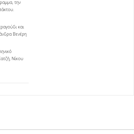
ραμμα, την
πάκτου.
τραγούδι και
ξάνδρα Βενέρη
ληνικό
ατζή, Νίκου