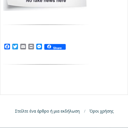
Facebook
Twitter
Email
Print
Messenger
Share
Στείλτε ένα άρθρο ή μια εκδήλωση
Όροι χρήσης