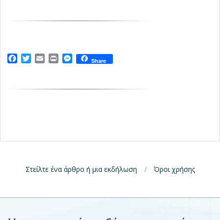
Facebook
Twitter
Email
Print
Messenger
Share
Στείλτε ένα άρθρο ή μια εκδήλωση
Όροι χρήσης