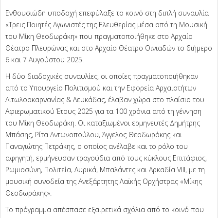
Ενθουσιώδη υποδοχή επεφύλαξε το κοινό στη διπλή συναυλία
«Τρεις Ποιητές Αγωνιστές της Ελευθερίας μέσα από τη Μουσική
του Μίκη Θεοδωράκη» που πραγματοποιήθηκε στο Αρχαίο
Θέατρο Πλευρώνας και στο Αρχαίο Θέατρο Οινιαδών το διήμερο
6 και 7 Αυγούστου 2025.
Η δύο διαδοχικές συναυλίες, οι οποίες πραγματοποιήθηκαν
από το Υπουργείο Πολιτισμού και την Εφορεία Αρχαιοτήτων
Αιτωλοακαρνανίας & Λευκάδας, έλαβαν χώρα στο πλαίσιο του
Αφιερωματικού Έτους 2025 για τα 100 χρόνια από τη γέννηση
του Μίκη Θεοδωράκη. Οι καταξιωμένοι ερμηνευτές Δημήτρης
Μπάσης, Ρίτα Αντωνοπούλου, Άγγελος Θεοδωράκης και
Παναγιώτης Πετράκης, ο οποίος ανέλαβε και το ρόλο του
αφηγητή, ερμήνευσαν τραγούδια από τους κύκλους Επιτάφιος,
Ρωμιοσύνη, Πολιτεία, Λυρικά, Μπαλάντες και Αρκαδία VIII, με τη
μουσική συνοδεία της Ανεξάρτητης Λαϊκής Ορχήστρας «Μίκης
Θεοδωράκης».
Το πρόγραμμα απέσπασε εξαιρετικά σχόλια από το κοινό που