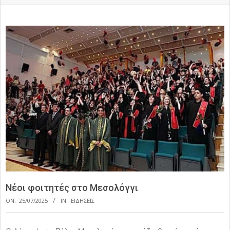
Νέοι φοιτητές στο Μεσολόγγι
ON:
25/07/2025
IN:
ΕΙΔΗΣΕΙΣ