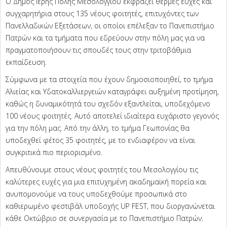
Ο Δήμος Ιερής Πόλης Μεσολογγίου εκφράζει θερμές ευχές και
συγχαρητήρια στους 135 νέους φοιτητές, επιτυχόντες των
Πανελλαδικών Εξετάσεων, οι οποίοι επέλεξαν το Πανεπιστήμιο
Πατρών και τα τμήματα που εδρεύουν στην πόλη μας για να
πραγματοποιήσουν τις σπουδές τους στην τριτοβάθμια
εκπαίδευση.
Σύμφωνα με τα στοιχεία που έχουν δημοσιοποιηθεί, το τμήμα
Αλιείας και Υδατοκαλλιεργειών καταγράφει αυξημένη προτίμηση,
καθώς η δυναμικότητά του σχεδόν εξαντλείται, υποδεχόμενο
100 νέους φοιτητές. Αυτό αποτελεί ιδιαίτερα ευχάριστο γεγονός
για την πόλη μας. Από την άλλη, το τμήμα Γεωπονίας θα
υποδεχθεί φέτος 35 φοιτητές, με το ενδιαφέρον να είναι
συγκριτικά πιο περιορισμένο.
Απευθύνουμε στους νέους φοιτητές του Μεσολογγίου τις
καλύτερες ευχές για μια επιτυχημένη ακαδημαϊκή πορεία και
ανυπομονούμε να τους υποδεχθούμε προσωπικά στο
καθιερωμένο φεστιβάλ υποδοχής UP FEST, που διοργανώνεται
κάθε Οκτώβριο σε συνεργασία με το Πανεπιστήμιο Πατρών.