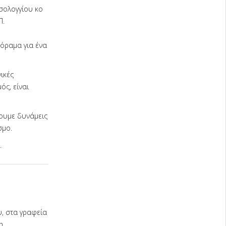
εσολογγίου κο
Π.
 όραμα για ένα
ικές
ός, είναι
ζουμε δυνάμεις
σμο.
.
υ, στα γραφεία
η.