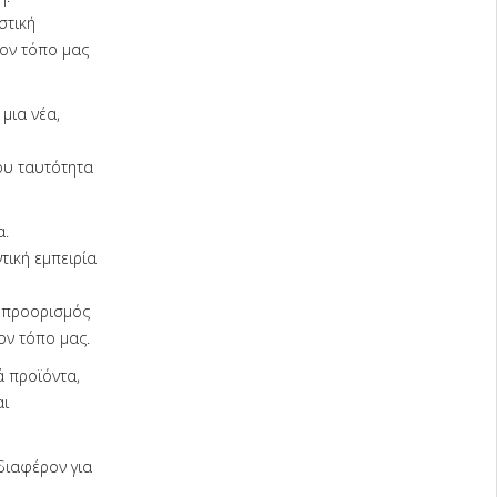
στική
τον τόπο μας
μια νέα,
ου ταυτότητα
α.
τική εμπειρία
ε προορισμός
ον τόπο μας.
ά προϊόντα,
αι
διαφέρον για