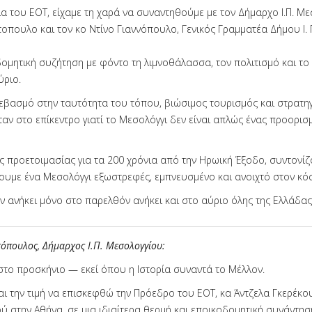
ία του ΕΟΤ, είχαμε τη χαρά να συναντηθούμε με τον Δήμαρχο Ι.Π. Μ
οπουλο και τον κο Ντίνο Γιαννόπουλο, Γενικός Γραμματέα Δήμου Ι. 
δομητική συζήτηση με φόντο τη λιμνοθάλασσα, τον πολιτισμό και το
ύριο.
εβασμό στην ταυτότητα του τόπου, βιώσιμος τουρισμός και στρατηγ
αν στο επίκεντρο γιατί το Μεσολόγγι δεν είναι απλώς ένας προορισμ
ης προετοιμασίας για τα 200 χρόνια από την Ηρωική Έξοδο, συντονί
ξουμε ένα Μεσολόγγι εξωστρεφές, εμπνευσμένο και ανοιχτό στον κό
ν ανήκει μόνο στο παρελθόν ανήκει και στο αύριο όλης της Ελλάδας
όπουλος, Δήμαρχος Ι.Π. Μεσολογγίου:
στο προσκήνιο — εκεί όπου η Ιστορία συναντά το Μέλλον.
αι την τιμή να επισκεφθώ την Πρόεδρο του ΕΟΤ, κα Άντζελα Γκερέκο
ύ στην Αθήνα, σε μια ιδιαίτερα θερμή και εποικοδομητική συνάντησ