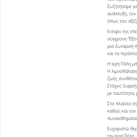
Συζητήσαμε γι
ανάπτυξη, τον 
όπως του αξίζε
Ενόψει της επε
σύγχρονη “Έξο
μια δυναμική 
και τα τεράστι
Η Ιερή Πόλη μ
Η λιμνοθάλασσα
ζωής συνθέτου
Στόχος διαρκή
με ταυτότητα,
Στο πλαίσιο τ
καθώς και τον 
συναισθηματικ
Ευχαριστώ θερ
την Ιερή Πόλη.