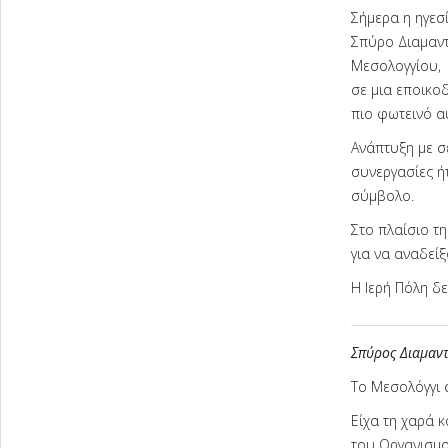
Σήμερα η ηγεσ
Σπύρο Διαμαντ
Μεσολογγίου,
σε μια εποικο
πιο φωτεινό α
Ανάπτυξη με σ
συνεργασίες ήτ
σύμβολο.
Στο πλαίσιο τ
για να αναδεί
Η Ιερή Πόλη δε
Σπύρος Διαμαντ
Το Μεσολόγγι 
Είχα τη χαρά κ
του Οργανισμο