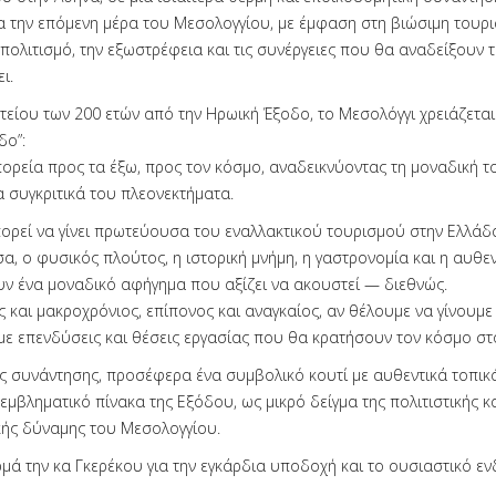
α την επόμενη μέρα του Μεσολογγίου, με έμφαση στη βιώσιμη τουρι
πολιτισμό, την εξωστρέφεια και τις συνέργειες που θα αναδείξουν 
ι.
τείου των 200 ετών από την Ηρωική Έξοδο, το Μεσολόγγι χρειάζεται 
δο”:
πορεία προς τα έξω, προς τον κόσμο, αναδεικνύοντας τη μοναδική τ
α συγκριτικά του πλεονεκτήματα.
πορεί να γίνει πρωτεύουσα του εναλλακτικού τουρισμού στην Ελλάδ
, ο φυσικός πλούτος, η ιστορική μνήμη, η γαστρονομία και η αυθεν
ν ένα μοναδικό αφήγημα που αξίζει να ακουστεί — διεθνώς.
ς και μακροχρόνιος, επίπονος και αναγκαίος, αν θέλουμε να γίνουμ
 με επενδύσεις και θέσεις εργασίας που θα κρατήσουν τον κόσμο στ
ης συνάντησης, προσέφερα ένα συμβολικό κουτί με αυθεντικά τοπικ
εμβληματικό πίνακα της Εξόδου, ως μικρό δείγμα της πολιτιστικής κ
ής δύναμης του Μεσολογγίου.
μά την κα Γκερέκου για την εγκάρδια υποδοχή και το ουσιαστικό εν