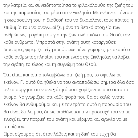
την λατρεία και συνειδητοποίησα το φιλακόλουθο της ζωής του
και της παρουσίας του μέσα στην Εκκλησία. Με ενέπνεε πάντοτε
η σωφροσύνη του, η διάθεσή του να δικαιολογεί τους πάντες, η
επιθυμία του να αναγνωρίζει μόνο τα θετικά στοιχεία των
ανθρώπων, η αγάπη του για την ζωντανή εικόνα του Θεού, τον
κάθε άνθρωπο. Μπροστά στην αγάπη αυτή καταργούσε
διαφορές, γκρέμιζε τείχη και ύψωνε μόνο γέφυρες, με σκοπό ο
κάθε άνθρωπος πλησίον του και εντός της Εκκλησίας να λάβει
την αγάπη, το έλεος και τη συγνώμη του Θεού.
Ό,τι είμαι και ό,τι απολαμβάνω στη ζωή μου, το οφείλω σε
εκείνον. Γι’ αυτό θα ήθελα να του ανταποδώσω σήμερα όλα όσα
τελεσιούργησε στην αναξιότητά μου, χαρίζοντάς σου αυτό το
όνομα. Να γνωρίζεις, ότι κάθε φορά που θα σε καλώ Ιγνάτιε,
εκείνον θα ενθυμούμαι και με τον τρόπο αυτό η παρουσία του
θα είναι δίπλα μου, όπως αισθάνομαι την προσευχή του να με
ενισχύει, την πατρική του αγάπη και μέριμνα και αγωνία να με
στηρίζουν.
Είμαι σίγουρος, ότι όταν λάβεις και τη δική του ευχή θα