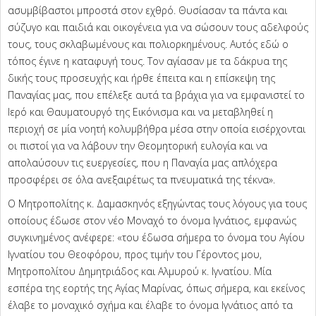
ασυμβίβαστοι μπροστά στον εχθρό. Θυσίασαν τα πάντα και
σύζυγο και παιδιά και οικογένεια για να σώσουν τους αδελφούς
τους, τους σκλαβωμένους και πολιορκημένους. Αυτός εδώ ο
τόπος έγινε η καταφυγή τους. Τον αγίασαν με τα δάκρυα της
δικής τους προσευχής και ήρθε έπειτα και η επίσκεψη της
Παναγίας μας, που επέλεξε αυτά τα βράχια για να εμφανιστεί το
Ιερό και Θαυματουργό της Εικόνισμα και να μεταβληθεί η
περιοχή σε μία νοητή κολυμβήθρα μέσα στην οποία εισέρχονται
οι πιστοί για να λάβουν την Θεομητορική ευλογία και να
απολαύσουν τις ευεργεσίες, που η Παναγία μας απλόχερα
προσφέρει σε όλα ανεξαιρέτως τα πνευματικά της τέκνα».
Ο Μητροπολίτης κ. Δαμασκηνός εξηγώντας τους λόγους για τους
οποίους έδωσε στον νέο Μοναχό το όνομα Ιγνάτιος, εμφανώς
συγκινημένος ανέφερε: «του έδωσα σήμερα το όνομα του Αγίου
Ιγνατίου του Θεοφόρου, προς τιμήν του Γέροντος μου,
Μητροπολίτου Δημητριάδος και Αλμυρού κ. Ιγνατίου. Μία
εσπέρα της εορτής της Αγίας Μαρίνας, όπως σήμερα, και εκείνος
έλαβε το μοναχικό σχήμα και έλαβε το όνομα Ιγνάτιος από τα