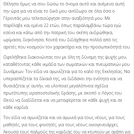
Θέλησα όμως να σου δώσω το όνομα αυτό και ανέμενα αυτή
την ώρα για να είναι το δικό μου αντίδωρο σε όλα όσα ο
Γέροντάς μου τελεσιούργησε στην αναξιότητά μου. Με
παρέλαβε και εμένα 22 ετών, όπως παραλαμβάνω τώρα εγώ
εσένα και κάτω από την πατρική του σκέπη ανδρώθηκα,
ωρίμασα, διηκόνησα. Κοντά του διδάχθηκα πολλά από τις
αρετές που κοσμούν τον χαρακτήρα και την προσωπικότητά του.
Ωφελήθηκα διακονώντας τον με όλη τη δύναμη της ψυχής μου,
καταθέτοντας κάθε ικμάδα των σωματικών και πνευματικών μου
δυνάμεων. Τον είδα να αγωνίζεται για το καλό της Εκκλησίας. Να
υπερασπίζεται τα δίκαιά της, να διδάσκει την ενότητα και να
θυσιάζεται γι’ αυτήν, να υλοποιεί μεγαλόπνοα σχέδια
πρωτότυπης ιεραποστολικής δράσης, με σκοπό ο Λόγος του
Θεού να διαδίδεται και να μεταφέρεται σε κάθε ψυχή και σε
κάθε καρδιά.
Τον είδα να αγωνίζεται και να αγωνιά για τους νέους, για τους
μαθητές, για τους φοιτητές, για τους νέους οικογενειάρχες.
Άκουσα τους παλμούς της καρδιάς του να κτυπούν με αγάπη για