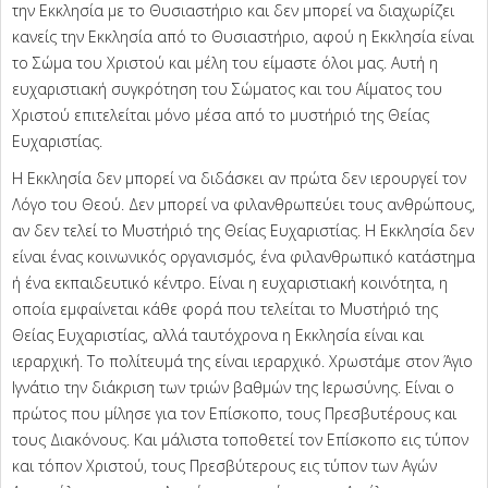
την Εκκλησία με το Θυσιαστήριο και δεν μπορεί να διαχωρίζει
κανείς την Εκκλησία από το Θυσιαστήριο, αφού η Εκκλησία είναι
το Σώμα του Χριστού και μέλη του είμαστε όλοι μας. Αυτή η
ευχαριστιακή συγκρότηση του Σώματος και του Αίματος του
Χριστού επιτελείται μόνο μέσα από το μυστήριό της Θείας
Ευχαριστίας.
Η Εκκλησία δεν μπορεί να διδάσκει αν πρώτα δεν ιερουργεί τον
Λόγο του Θεού. Δεν μπορεί να φιλανθρωπεύει τους ανθρώπους,
αν δεν τελεί το Μυστήριό της Θείας Ευχαριστίας. Η Εκκλησία δεν
είναι ένας κοινωνικός οργανισμός, ένα φιλανθρωπικό κατάστημα
ή ένα εκπαιδευτικό κέντρο. Είναι η ευχαριστιακή κοινότητα, η
οποία εμφαίνεται κάθε φορά που τελείται το Μυστήριό της
Θείας Ευχαριστίας, αλλά ταυτόχρονα η Εκκλησία είναι και
ιεραρχική. Το πολίτευμά της είναι ιεραρχικό. Χρωστάμε στον Άγιο
Ιγνάτιο την διάκριση των τριών βαθμών της Ιερωσύνης. Είναι ο
πρώτος που μίλησε για τον Επίσκοπο, τους Πρεσβυτέρους και
τους Διακόνους. Και μάλιστα τοποθετεί τον Επίσκοπο εις τύπον
και τόπον Χριστού, τους Πρεσβύτερους εις τύπον των Αγών