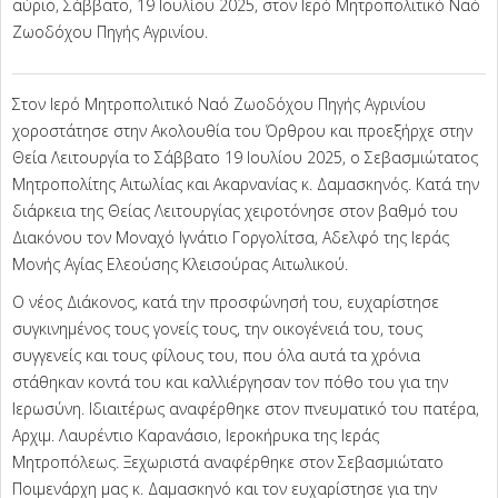
αύριο, Σάββατο, 19 Ιουλίου 2025, στον Ιερό Μητροπολιτικό Ναό
Ζωοδόχου Πηγής Αγρινίου.
Στον Ιερό Μητροπολιτικό Ναό Ζωοδόχου Πηγής Αγρινίου
χοροστάτησε στην Ακολουθία του Όρθρου και προεξήρχε στην
Θεία Λειτουργία το Σάββατο 19 Ιουλίου 2025, ο Σεβασμιώτατος
Μητροπολίτης Αιτωλίας και Ακαρνανίας κ. Δαμασκηνός. Κατά την
διάρκεια της Θείας Λειτουργίας χειροτόνησε στον βαθμό του
Διακόνου τον Μοναχό Ιγνάτιο Γοργολίτσα, Αδελφό της Ιεράς
Μονής Αγίας Ελεούσης Κλεισούρας Αιτωλικού.
Ο νέος Διάκονος, κατά την προσφώνησή του, ευχαρίστησε
συγκινημένος τους γονείς τους, την οικογένειά του, τους
συγγενείς και τους φίλους του, που όλα αυτά τα χρόνια
στάθηκαν κοντά του και καλλιέργησαν τον πόθο του για την
Ιερωσύνη. Ιδιαιτέρως αναφέρθηκε στον πνευματικό του πατέρα,
Αρχιμ. Λαυρέντιο Καρανάσιο, Ιεροκήρυκα της Ιεράς
Μητροπόλεως. Ξεχωριστά αναφέρθηκε στον Σεβασμιώτατο
Ποιμενάρχη μας κ. Δαμασκηνό και τον ευχαρίστησε για την