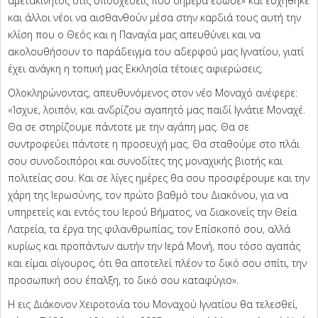
αμετακίνητος στις υποσχέσεις που σήμερα έδωσε» και ευχήθηκε
και άλλοι νέοι να αισθανθούν μέσα στην καρδιά τους αυτή την
κλίση που ο Θεός και η Παναγία μας απευθύνει και να
ακολουθήσουν το παράδειγμα του αδερφού μας Ιγνατίου, γιατί
έχει ανάγκη η τοπική μας Εκκλησία τέτοιες αφιερώσεις.
Ολοκληρώνοντας, απευθυνόμενος στον νέο Μοναχό ανέφερε:
«Ίσχυε, λοιπόν, και ανδρίζου αγαπητό μας παιδί Ιγνάτιε Μοναχέ.
Θα σε στηρίζουμε πάντοτε με την αγάπη μας. Θα σε
συντροφεύει πάντοτε η προσευχή μας. Θα σταθούμε στο πλάι
σου συνοδοιπόροι και συνοδίτες της μοναχικής βιοτής και
πολιτείας σου. Και σε λίγες ημέρες θα σου προσφέρουμε και την
χάρη της Ιερωσύνης, τον πρώτο βαθμό του Διακόνου, για να
υπηρετείς και εντός του Ιερού Βήματος, να διακονείς την Θεία
Λατρεία, τα έργα της φιλανθρωπίας, τον Επίσκοπό σου, αλλά
κυρίως και προπάντων αυτήν την Ιερά Μονή, που τόσο αγαπάς
και είμαι σίγουρος, ότι θα αποτελεί πλέον το δικό σου σπίτι, την
προσωπική σου έπαλξη, το δικό σου καταφύγιο».
Η εις Διάκονον Χειροτονία του Μοναχού Ιγνατίου θα τελεσθεί,