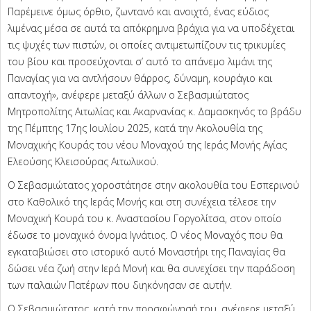
Παρέμεινε όμως όρθιο, ζωντανό και ανοιχτό, ένας εύδιος
λιμένας μέσα σε αυτά τα απόκρημνα βράχια για να υποδέχεται
τις ψυχές των πιστών, οι οποίες αντιμετωπίζουν τις τρικυμίες
του βίου και προσεύχονται σ’ αυτό το απάνεμο λιμάνι της
Παναγίας για να αντλήσουν θάρρος, δύναμη, κουράγιο και
απαντοχή», ανέφερε μεταξύ άλλων ο Σεβασμιώτατος
Μητροπολίτης Αιτωλίας και Ακαρνανίας κ. Δαμασκηνός το βράδυ
της Πέμπτης 17ης Ιουλίου 2025, κατά την Ακολουθία της
Μοναχικής Κουράς του νέου Μοναχού της Ιεράς Μονής Αγίας
Ελεούσης Κλεισούρας Αιτωλικού.
Ο Σεβασμιώτατος χοροστάτησε στην ακολουθία του Εσπερινού
στο Καθολικό της Ιεράς Μονής και στη συνέχεια τέλεσε την
Μοναχική Κουρά του κ. Αναστασίου Γοργολίτσα, στον οποίο
έδωσε το μοναχικό όνομα Ιγνάτιος. Ο νέος Μοναχός που θα
εγκαταβιώσει στο ιστορικό αυτό Μοναστήρι της Παναγίας θα
δώσει νέα ζωή στην Ιερά Μονή και θα συνεχίσει την παράδοση
των παλαιών Πατέρων που διηκόνησαν σε αυτήν.
Ο Σεβασμιώτατος, κατά την προσφώνησή του, ανέφερε μεταξύ