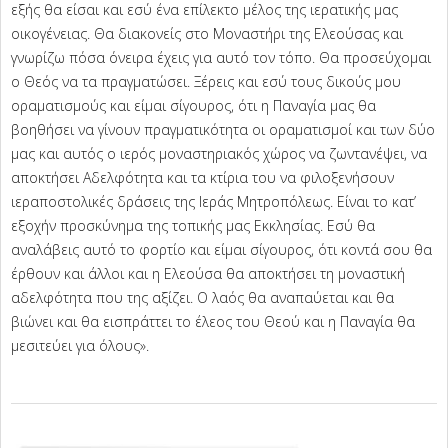
εξής θα είσαι και εσύ ένα επίλεκτο μέλος της ιερατικής μας
οικογένειας. Θα διακονείς στο Μοναστήρι της Ελεούσας και
γνωρίζω πόσα όνειρα έχεις για αυτό τον τόπο. Θα προσεύχομαι
ο Θεός να τα πραγματώσει. Ξέρεις και εσύ τους δικούς μου
οραματισμούς και είμαι σίγουρος, ότι η Παναγία μας θα
βοηθήσει να γίνουν πραγματικότητα οι οραματισμοί και των δύο
μας και αυτός ο ιερός μοναστηριακός χώρος να ζωντανέψει, να
αποκτήσει Αδελφότητα και τα κτίρια του να φιλοξενήσουν
ιεραποστολικές δράσεις της Ιεράς Μητροπόλεως. Είναι το κατ’
εξοχήν προσκύνημα της τοπικής μας Εκκλησίας. Εσύ θα
αναλάβεις αυτό το φορτίο και είμαι σίγουρος, ότι κοντά σου θα
έρθουν και άλλοι και η Ελεούσα θα αποκτήσει τη μοναστική
αδελφότητα που της αξίζει. Ο λαός θα αναπαύεται και θα
βιώνει και θα εισπράττει το έλεος του Θεού και η Παναγία θα
μεσιτεύει για όλους».
2025-
07-