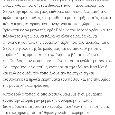
άλλων: «Αυτό που σήμερα βιώσαμε είναι η ανταπόκριση του
Θεού στην προσωπική μας επιθυμία και ικεσία. Διότι από την
πρώτη στιγμή ο πόθος και η επιθυμία μας υπήρξε, αυτός ο κατά
πάντα ιερός, ιστορικός και παναγιοσκέπαστος χώρος που
βρίσκεται εν τω μέσω της Ιεράς Πόλεως του Μεσολογγίου και της
πόλεως του Αγρινίου, να πάψει να είναι ορφανός και να
αποκτήσει και πάλι την μοναστική αίγλη που του αρμόζει. Και ο
Θεός εισήκουσε της δεήσεώς μας και ανταποκρίθηκε στην
καρδιακή μας προσευχή και οδήγησε τα βήματα ενός νέου
φερέλπιδος, ικανού και μορφωμένου, που εκ κοιλίας μητρός του
θα μπορούσαμε να πούμε, αγάπησε αυτήν εδώ την Ιερά Μονή
και εδώ σε αυτόν τον τόπο έλαβε την πρώτη κλίση και
αισθάνθηκε τα πρώτα σκιρτήματα του πόθου και της επιθυμίας
της μοναχικής αφιερώσεως.
Αυτός εδώ ο τόπος, ο οποίος συνδυάζει με έναν μοναδικό
τρόπο την ιστορική μνήμη με την δυναμική της πίστης,
διακηρύσσει διαχρονικά το ένδοξο παρελθόν της περιοχής μας
και τους ήρωες που στάθηκαν γενναίοι, τολμηροί και