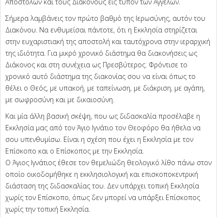
Αποστόλων και τους Διακόνους εις τύπον των Αγγέλων.
Σήμερα λαμβάνεις τον πρώτο βαθμό της Ιερωσύνης, αυτόν του
Διακόνου. Να ενθυμείσαι πάντοτε, ότι η Εκκλησία στηρίζεται
στην ευχαριστιακή της αποστολή και ταυτόχρονα στην ιεραρχική
της ιδιότητα. Για μικρό χρονικό διάστημα θα διακονήσεις ως
Διάκονος και στη συνέχεια ως Πρεσβύτερος. Φρόντισε το
χρονικό αυτό διάστημα της διακονίας σου να είναι όπως το
θέλει ο Θεός, με υπακοή, με ταπείνωση, με διάκριση, με αγάπη,
με σωφροσύνη και με δικαιοσύνη.
Και μία άλλη βασική σκέψη, που ως διδασκαλία προσέλαβε η
Εκκλησία μας από τον Άγιο Ιγνάτιο τον Θεοφόρο θα ήθελα να
σου υπενθυμίσω. Είναι η σχέση που έχει η Εκκλησία με τον
Επίσκοπο και ο Επίσκοπος με την Εκκλησία.
Ο Άγιος Ιγνάτιος έθεσε τον θεμελιώδη θεολογικό λίθο πάνω στον
οποίο οικοδομήθηκε η εκκλησιολογική και επισκοποκεντρική
διάσταση της διδασκαλίας του. Δεν υπάρχει τοπική Εκκλησία
χωρίς τον Επίσκοπο, όπως δεν μπορεί να υπάρξει Επίσκοπος
χωρίς την τοπική Εκκλησία.