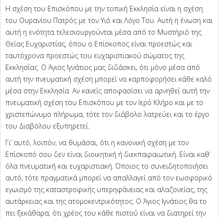
Η σχέση του Επισκόπου με την τοπική Εκκλησία είναι η σχέση
του Ουρανίου Πατρός με τον Υιό και Λόγο Του. Αυτή η ένωση και
αυτή η ενότητα τελεσιουργούνται μέσα από το Μυστήριό της
Θείας Ευχαριστίας, όπου ο Επίσκοπος είναι προεστώς και
ταυτόχρονα προεστώς του ευχαριστιακού σώματος της
Εκκλησίας. Ο Άγιος Ιγνάτιος μας διδάσκει, ότι μόνο μέσα από
αυτή την πνευματική σχέση μπορεί να καρποφορήσει κάθε καλό
μέσα στην Εκκλησία. Αν κανείς αποφασίσει να αρνηθεί αυτή την
πνευματική σχέση του Επισκόπου με τον Ιερό Κλήρο και με το
χριστεπώνυμο πλήρωμα, τότε τον διάβολο λατρεύει και το έργο
του Διαβόλου εξυπηρετεί.
Γι’ αυτό, λοιπόν, να θυμάσαι, ότι η κανονική σχέση με τον
Επίσκοπό σου δεν είναι διοικητική ή διεκπαιραιωτική. Είναι καθ’
όλα πνευματική και ευχαριστιακή. Όποιος το συνειδητοποιήσει
αυτό, τότε πραγματικά μπορεί να απαλλαγεί από τον εωσφορικό
εγωισμό της καταστροφικής υπερηφάνειας και αλαζονείας, της
αυτάρκειας και της ατομοκεντρικότητος. Ο Άγιος Ιγνάτιος θα το
πει ξεκάθαρα, ότι χρέος του κάθε πιστού είναι να διατηρεί την