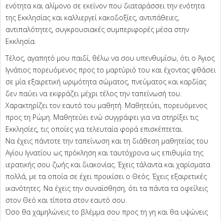
ενότητα και αλίμονο σε εκείνον που διαταράσσει την ενότητα
της Εκκλησίας και καλλιεργεί κακοδοξίες, αντιπάθειες,
αντιπαλότητες, συγκρουσιακές συμπεριφορές μέσα στην
Εκκλησία.
Τέλος, αγαπητό μου παιδί, θέλω να σου υπενθυμίσω, ότι ο Άγιος
Ιγνάτιος πορευόμενος προς το μαρτύριό του και έχοντας φθάσει
σε μία εξαιρετική ωριμότητα σώματος, πνεύματος και καρδίας
δεν παύει να εκφράζει μέχρι τέλος την ταπείνωσή του.
Χαρακτηρίζει τον εαυτό του μαθητή. Μαθητεύει, πορευόμενος
προς τη Ρώμη. Μαθητεύει ενώ συγγράφει για να στηρίξει τις
Εκκλησίες, τις οποίες για τελευταία φορά επισκέπτεται.
Να έχεις πάντοτε την ταπείνωση και τη διάθεση μαθητείας του
Αγίου Ιγνατίου ως πρόκληση και ταυτόχρονα ως επιθυμία της
ιερατικής σου ζωής και διακονίας. Έχεις τάλαντα και χαρίσματα
πολλά, με τα οποία σε έχει προικίσει ο Θεός. Έχεις εξαιρετικές
ικανότητες. Να έχεις την συναίσθηση, ότι τα πάντα τα οφείλεις
στον Θεό και τίποτα στον εαυτό σου.
Όσο θα χαμηλώνεις το βλέμμα σου προς τη γη και θα υψώνεις