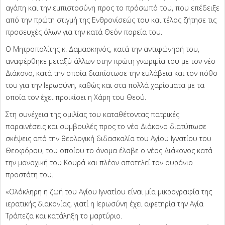
αγάπη και την εμπιστοσύνη προς το πρόσωπό του, που επέδειξε
από την πρώτη στιγμή της Ενθρονίσεώς του και τέλος ζήτησε τις
προσευχές όλων για την κατά Θεόν πορεία του.
Ο Μητροπολίτης κ. Δαμασκηνός, κατά την αντιφώνησή του,
αναφέρθηκε μεταξύ άλλων στην πρώτη γνωριμία του με τον νέο
Διάκονο, κατά την οποία διαπίστωσε την ευλάβεια και τον πόθο
του για την Ιερωσύνη, καθώς και στα πολλά χαρίσματα με τα
οποία τον έχει προικίσει η Χάρη του Θεού.
Στη συνέχεια της ομιλίας του καταθέτοντας πατρικές
παραινέσεις και συμβουλές προς το νέο Διάκονο διατύπωσε
σκέψεις από την θεολογική διδασκαλία του Αγίου Ιγνατίου του
Θεοφόρου, του οποίου το όνομα έλαβε ο νέος Διάκονος κατά
την μοναχική του Κουρά και πλέον αποτελεί τον ουράνιο
προστάτη του.
«Ολόκληρη η ζωή του Αγίου Ιγνατίου είναι μία μικρογραφία της
ιερατικής διακονίας, γιατί η Ιερωσύνη έχει αφετηρία την Αγία
Τράπεζα και κατάληξη τo μαρτύριο.