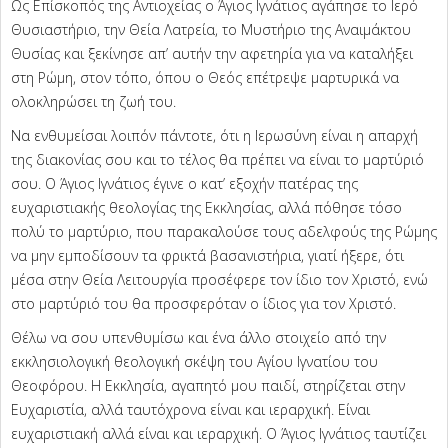
Ως Επίσκοπός της Αντιοχείας ο Άγιος Ιγνάτιος αγάπησε το Ιερό
Θυσιαστήριο, την Θεία Λατρεία, το Μυστήριο της Αναιμάκτου
Θυσίας και ξεκίνησε απ’ αυτήν την αφετηρία για να καταλήξει
στη Ρώμη, στον τόπο, όπου ο Θεός επέτρεψε μαρτυρικά να
ολοκληρώσει τη ζωή του.
Να ενθυμείσαι λοιπόν πάντοτε, ότι η Ιερωσύνη είναι η απαρχή
της διακονίας σου και το τέλος θα πρέπει να είναι το μαρτύριό
σου. Ο Άγιος Ιγνάτιος έγινε ο κατ’ εξοχήν πατέρας της
ευχαριστιακής θεολογίας της Εκκλησίας, αλλά πόθησε τόσο
πολύ το μαρτύριο, που παρακαλούσε τους αδελφούς της Ρώμης
να μην εμποδίσουν τα φρικτά βασανιστήρια, γιατί ήξερε, ότι
μέσα στην Θεία Λειτουργία προσέφερε τον ίδιο τον Χριστό, ενώ
στο μαρτύριό του θα προσφερόταν ο ίδιος για τον Χριστό.
Θέλω να σου υπενθυμίσω και ένα άλλο στοιχείο από την
εκκλησιολογική θεολογική σκέψη του Αγίου Ιγνατίου του
Θεοφόρου. Η Εκκλησία, αγαπητό μου παιδί, στηρίζεται στην
Ευχαριστία, αλλά ταυτόχρονα είναι και ιεραρχική. Είναι
ευχαριστιακή αλλά είναι και ιεραρχική. Ο Άγιος Ιγνάτιος ταυτίζει