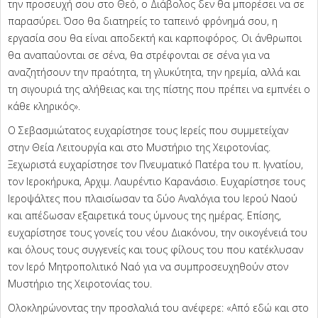
την προσευχή σου στο Θεό, ο Διάβολος δεν θα μπορέσει να σε
παρασύρει. Όσο θα διατηρείς το ταπεινό φρόνημά σου, η
εργασία σου θα είναι αποδεκτή και καρποφόρος. Οι άνθρωποι
θα αναπαύονται σε σένα, θα στρέφονται σε σένα για να
αναζητήσουν την πραότητα, τη γλυκύτητα, την ηρεμία, αλλά και
τη σιγουριά της αλήθειας και της πίστης που πρέπει να εμπνέει ο
κάθε κληρικός».
Ο Σεβασμιώτατος ευχαρίστησε τους Ιερείς που συμμετείχαν
στην Θεία Λειτουργία και στο Μυστήριο της Χειροτονίας.
Ξεχωριστά ευχαρίστησε τον Πνευματικό Πατέρα του π. Ιγνατίου,
τον Ιεροκήρυκα, Αρχιμ. Λαυρέντιο Καρανάσιο. Ευχαρίστησε τους
Ιεροψάλτες που πλαισίωσαν τα δύο Αναλόγια του Ιερού Ναού
και απέδωσαν εξαιρετικά τους ύμνους της ημέρας. Επίσης,
ευχαρίστησε τους γονείς του νέου Διακόνου, την οικογένειά του
και όλους τους συγγενείς και τους φίλους του που κατέκλυσαν
τον Ιερό Μητροπολιτικό Ναό για να συμπροσευχηθούν στον
Μυστήριο της Χειροτονίας του.
Ολοκληρώνοντας την προσλαλιά του ανέφερε: «Από εδώ και στο