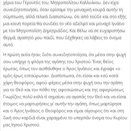
χέρια του Γέροντός του, Μητροπολίτου Καλλινίκου. Δεν είχα
συνειδητοποιήσει, όταν ορίσαμε την μοναχική κουρά αυτήν τη
σύμπτωση, αλλά τελικά διαπιστώνω, ότι από τούδε και στο εξής
μια κοινή πορεία θα συνδέει το νέο αδελφό και μοναχό Ιγνάτιο
με τον Μητροπολίτη Δημητριάδος. Και θέλω να σε ευχαριστήσω
θερμά, αγαπητό μου παιδί, που δέχθηκες να λάβεις το όνομα
αυτό.
Η πρώτη αιτία ήταν, διότι συνειδητοποίησα, ότι μέσα στην ψυχή
σου υπήρχε η φλόγα της αγάπης του Χριστού. Ένας θείος
έρωτας, όπως τον αισθάνθηκε ο Άγιος Ιγνάτιος και έγραψε «ο
εμός έρως εσταύρωται». Διαπίστωσα, ότι είσαι και εσύ κατά
χάρη θεοφόρος, αφού φέρεις μέσα στην ψυχή σου την αγάπη
για το Θεό και τον πόθο της αφοσιώσεως και της αφιερώσεως.
Γνωρίζεις πολύ καλά τί σημαίνει να αγαπάς τον Θεό και να είσαι
έτοιμος να μαρτυρήσεις γι’ αυτήν την αγάπη, όπως μαρτύρησε
και ο Άγιος Ιγνάτιος ο Θεοφόρος και είμαι σίγουρος ότι και στη
δική σου καρδιά είναι χαραγμένο το υπερπάν όνομα του Κυρίου
μας Ιησού Χριστού.