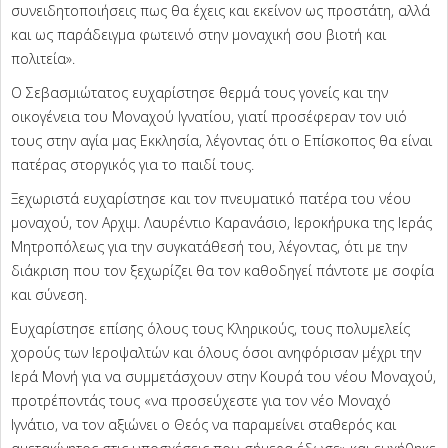
συνειδητοποιήσεις πως θα έχεις και εκείνον ως προστάτη, αλλά
και ως παράδειγμα φωτεινό στην μοναχική σου βιοτή και
πολιτεία».
Ο Σεβασμιώτατος ευχαρίστησε θερμά τους γονείς και την
οικογένεια του Μοναχού Ιγνατίου, γιατί προσέφεραν τον υιό
τους στην αγία μας Εκκλησία, λέγοντας ότι ο Επίσκοπος θα είναι
πατέρας στοργικός για το παιδί τους.
Ξεχωριστά ευχαρίστησε και τον πνευματικό πατέρα του νέου
μοναχού, τον Αρχιμ. Λαυρέντιο Καρανάσιο, Ιεροκήρυκα της Ιεράς
Μητροπόλεως για την συγκατάθεσή του, λέγοντας, ότι με την
διάκριση που τον ξεχωρίζει θα τον καθοδηγεί πάντοτε με σοφία
και σύνεση.
Ευχαρίστησε επίσης όλους τους Κληρικούς, τους πολυμελείς
χορούς των Ιεροψαλτών και όλους όσοι ανηφόρισαν μέχρι την
Ιερά Μονή για να συμμετάσχουν στην Κουρά του νέου Μοναχού,
προτρέποντάς τους «να προσεύχεστε για τον νέο Μοναχό
Ιγνάτιο, να τον αξιώνει ο Θεός να παραμείνει σταθερός και