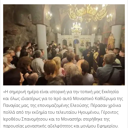
«Η σημερινή ημέρα είναι ιστορική για την τοπική μας Εκκλησία
και όλως ιδιαιτέρως για το Ιερό αυτό Μοναστικό Καθίδρυμα της
Παναγίας μας, της επονομαζομένης Ελεούσης. Πέρασαν χρόνια
πολλά από την εκδημία του τελευταίου Ηγουμένου, Γέροντος
Ιεροθέου Σπανομήτσου και το Μοναστήρι στερήθηκε της
παρουσίας μοναστικής αδελφότητος και μονίμου Εφημερίου.