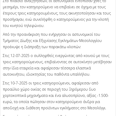
Στο πλαίσιο αναζητήσεων, οι αστυνομικοί εντόπισαν χθες το
μεσημέρι, τον κατηγορούμενο να επιβαίνει σε όχημα με τους
έτερους τρεις κατηγορουμένους, τους ακινητοποίησαν και τους
προσήγαγαν, ενώ συνελήφθη ο κατηγορούμενος για την κλοπή
του κινητού τηλεφώνου.
Από την προανάκριση που ενήργησαν οι αστυνομικοί του
Τμήματος Δίωξης και Εξιχνίασης Εγκλημάτων Μεσολογγίου
προέκυψε η διάπραξη των παρακάτω κλοπών:
Στις 12-07-2025 ο συλληφθείς ενεργώντας από κοινού με τους
τρεις κατηγορούμενους, επιβαίνοντας σε αυτοκίνητο μετέβησαν
στην ίδια εταιρεία και αφαίρεσαν τέσσερα ελαστικά
αυτοκινήτου, ιδιοκτησίας του παθόντα υπαλλήλου.
Στις 10-7-2025 οι τρεις κατηγορούμενοι, αφαίρεσαν από
προαύλιο χώρο οικίας σε περιοχή του Ξηρόμερου δυο
χορτοκοπτικά μηχανήματα και ένα αλυσοπρίονο, αξίας -1.500-
ευρώ, τα οποία πώλησαν στον κατηγορούμενο άνδρα για
αποδοχή και διάθεση προϊόντων εγκλήματος στο Μεσολόγγι.