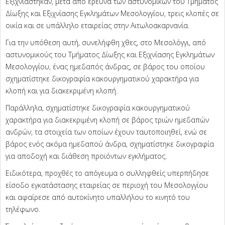
Εξιχνιάστηκαν, μετά από έρευνα των αστυνομικών του Τμήματος
Δίωξης και Εξιχνίασης Εγκλημάτων Μεσολογγίου, τρεις κλοπές σε
οικία και σε υπάλληλο εταιρείας στην Αιτωλοακαρνανία.
Για την υπόθεση αυτή, συνελήφθη χθες, στο Μεσολόγγι, από
αστυνομικούς του Τμήματος Δίωξης και Εξιχνίασης Εγκλημάτων
Μεσολογγίου, ένας ημεδαπός άνδρας, σε βάρος του οποίου
σχηματίστηκε δικογραφία κακουργηματικού χαρακτήρα για
κλοπή και για διακεκριμένη κλοπή.
Παράλληλα, σχηματίστηκε δικογραφία κακουργηματικού
χαρακτήρα για διακεκριμένη κλοπή σε βάρος τριών ημεδαπών
ανδρών, τα στοιχεία των οποίων έχουν ταυτοποιηθεί, ενώ σε
βάρος ενός ακόμα ημεδαπού άνδρα, σχηματίστηκε δικογραφία
για αποδοχή και διάθεση προϊόντων εγκλήματος.
Ειδικότερα, προχθές το απόγευμα ο συλληφθείς υπερπήδησε
είσοδο εγκατάστασης εταιρείας σε περιοχή του Μεσολογγίου
και αφαίρεσε από αυτοκίνητο υπαλλήλου το κινητό του
τηλέφωνο.