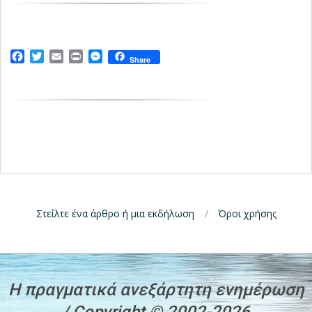
Facebook
Twitter
Email
Print
Messenger
Share
Στείλτε ένα άρθρο ή μια εκδήλωση
Όροι χρήσης
H πραγματικά ανεξάρτητη ενημέρωση