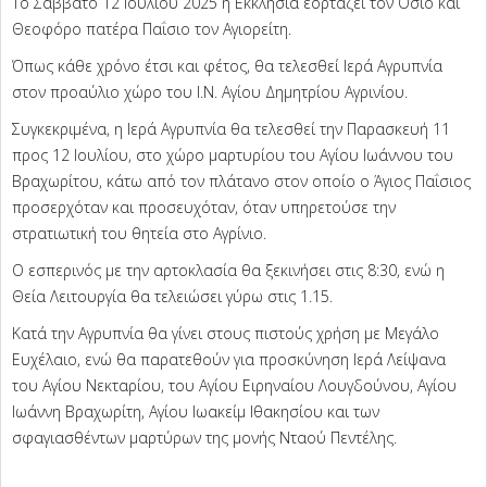
Tο Σάββατο 12 Ιουλίου 2025 η Εκκλησία εορτάζει τον Όσιο και
Θεοφόρο πατέρα Παΐσιο τον Αγιορείτη.
Όπως κάθε χρόνο έτσι και φέτος, θα τελεσθεί Ιερά Αγρυπνία
στον προαύλιο χώρο του Ι.Ν. Αγίου Δημητρίου Αγρινίου.
Συγκεκριμένα, η Ιερά Αγρυπνία θα τελεσθεί την Παρασκευή 11
προς 12 Ιουλίου, στο χώρο μαρτυρίου του Αγίου Ιωάννου του
Βραχωρίτου, κάτω από τον πλάτανο στον οποίο ο Άγιος Παΐσιος
προσερχόταν και προσευχόταν, όταν υπηρετούσε την
στρατιωτική του θητεία στο Αγρίνιο.
Ο εσπερινός με την αρτοκλασία θα ξεκινήσει στις 8:30, ενώ η
Θεία Λειτουργία θα τελειώσει γύρω στις 1.15.
Κατά την Αγρυπνία θα γίνει στους πιστούς χρήση με Μεγάλο
Ευχέλαιο, ενώ θα παρατεθούν για προσκύνηση Ιερά Λείψανα
του Αγίου Νεκταρίου, του Αγίου Ειρηναίου Λουγδούνου, Αγίου
Ιωάννη Βραχωρίτη, Αγίου Ιωακείμ Ιθακησίου και των
σφαγιασθέντων μαρτύρων της μονής Νταού Πεντέλης.