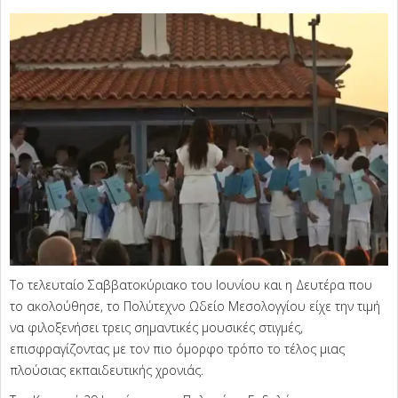
Το τελευταίο Σαββατοκύριακο του Ιουνίου και η Δευτέρα που
το ακολούθησε, το Πολύτεχνο Ωδείο Μεσολογγίου είχε την τιμή
να φιλοξενήσει τρεις σημαντικές μουσικές στιγμές,
επισφραγίζοντας με τον πιο όμορφο τρόπο το τέλος μιας
πλούσιας εκπαιδευτικής χρονιάς.