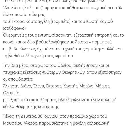
Την Κυριακή 29 Ιουνίου, στον Πολυχώρο Εκδηλώσεων
“Διονύσιος Σολωμός”, πραγματοποιήθηκαν τα πτυχιακά ρεσιτάλ
δύο σπουδαστών μας:
του Έκτορα Κουτσαγγέλη (τρομπέτα) και του Κωστή Ζοχιού
(σαξόφωνο).
Οι ερμηνείες τους εντυπωσίασαν την εξεταστική επιτροπή και το
κοινό, και οι δύο βαθμολογήθηκαν με Άριστα – παμψηφεί,
επιβεβαιώνοντας όχι μόνο την τεχνική τους αρτιότητα αλλά και
τη βαθιά καλλιτεχνική τους ωριμότητα.
Την ίδια μέρα, στο χώρο του Ωδείου, διεξήχθησαν και οι
πτυχιακές εξετάσεις Ανώτερων Θεωρητικών, όπου εξετάστηκαν
οι σπουδαστές:
Άλκηστη, Διάνα, Έλενα, Έκτορας, Κωστής, Μαρίνα, Μάριος,
Ολυμπία
με εξαιρετικά αποτελέσματα, ολοκληρώνοντας έναν πολυετή
κύκλο θεωρητικής κατάρτισης.
Τέλος, τη Δευτέρα 30 Ιουνίου, στον προαύλιο χώρο του
Μουσείου Άλατος, παρουσιάστηκε η μεγάλη καλοκαιρινή