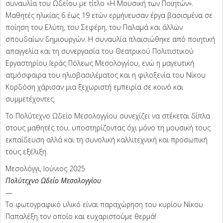
συναυλία του Ωδείου με τίτλο «Η Μουσική των Ποιητών».
Μαθητές ηλικίας 6 έως 19 ετών ερμήνευσαν έργα βασισμένα σε
ποίηση του Ελύτη, του Σεφέρη, του Παλαμά και άλλων
σπουδαίων δημιουργών. Η συναυλία πλαισιώθηκε από ποιητική
απαγγελία και τη συνεργασία του Θεατρικού Πολιτιστικού
Εργαστηρίου Ιεράς Πόλεως Μεσολογγίου, ενώ η μαγευτική
ατμόσφαιρα του ηλιοβασιλέματος και η φιλοξενία του Νίκου
Κορδόση χάρισαν μια ξεχωριστή εμπειρία σε κοινό και
συμμετέχοντες.
Το Πολύτεχνο Ωδείο Μεσολογγίου συνεχίζει να στέκεται δίπλα
στους μαθητές του, υποστηρίζοντας όχι μόνο τη μουσική τους
εκπαίδευση αλλά και τη συνολική καλλιτεχνική και προσωπική
τους εξέλιξη.
Μεσολόγγι, Ιούνιος 2025
Πολύτεχνο Ωδείο Μεσολογγίου
—
Το φωτογραφικό υλικό είναι παραχώρηση του κυρίου Νίκου
Παπαλέξη τον οποίο και ευχαριστούμε θερμά!