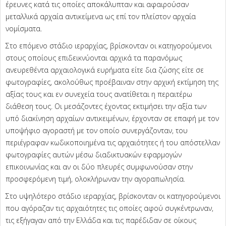
έρευνες κατά τις οποίες αποκάλυπταν και αφαιρούσαν
μεταλλικά αρχαία αντικείμενα ως επί τον πλείστον αρχαία
νομίσματα.
Στο επόμενο στάδιο ιεραρχίας, βρίσκονταν οι κατηγορούμενοι
στους οποίους επιδεικνύονται αρχικά τα παρανόμως
ανευρεθέντα αρχαιολογικά ευρήματα είτε δια ζώσης είτε σε
φωτογραφίες, ακολούθως προέβαιναν στην αρχική εκτίμηση της
αξίας τους και εν συνεχεία τους ανατίθεται η περαιτέρω
διάθεση τους. Οι μεσάζοντες έχοντας εκτιμήσει την αξία των
υπό διακίνηση αρχαίων αντικειμένων, έρχονταν σε επαφή με τον
υποψήφιο αγοραστή με τον οποίο συνεργάζονταν, του
περιέγραφαν κωδικοποιημένα τις αρχαιότητες ή του απόστελλαν
φωτογραφίες αυτών μέσω διαδικτυακών εφαρμογών
επικοινωνίας και αν οι δύο πλευρές συμφωνούσαν στην
προσφερόμενη τιμή, ολοκλήρωναν την αγοραπωλησία.
Στο υψηλότερο στάδιο ιεραρχίας, βρίσκονταν οι κατηγορούμενοι
που αγόραζαν τις αρχαιότητες τις οποίες αφού συγκέντρωναν,
τις εξήγαγαν από την Ελλάδα και τις παρέδιδαν σε οίκους