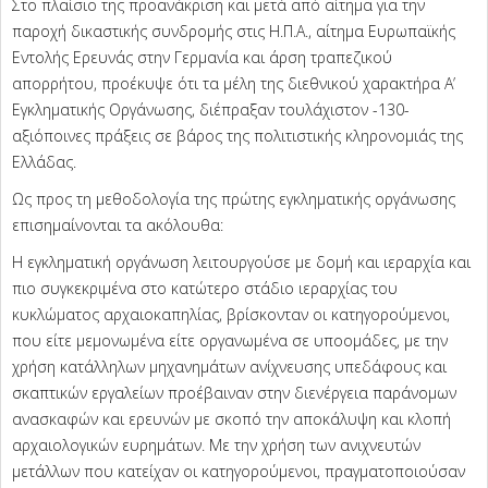
Στο πλαίσιο της προανάκριση και μετά από αίτημα για την
παροχή δικαστικής συνδρομής στις Η.Π.Α., αίτημα Ευρωπαϊκής
Εντολής Ερευνάς στην Γερμανία και άρση τραπεζικού
απορρήτου, προέκυψε ότι τα μέλη της διεθνικού χαρακτήρα Α’
Εγκληματικής Οργάνωσης, διέπραξαν τουλάχιστον -130-
αξιόποινες πράξεις σε βάρος της πολιτιστικής κληρονομιάς της
Ελλάδας.
Ως προς τη μεθοδολογία της πρώτης εγκληματικής οργάνωσης
επισημαίνονται τα ακόλουθα:
Η εγκληματική οργάνωση λειτουργούσε με δομή και ιεραρχία και
πιο συγκεκριμένα στο κατώτερο στάδιο ιεραρχίας του
κυκλώματος αρχαιοκαπηλίας, βρίσκονταν οι κατηγορούμενοι,
που είτε μεμονωμένα είτε οργανωμένα σε υποομάδες, με την
χρήση κατάλληλων μηχανημάτων ανίχνευσης υπεδάφους και
σκαπτικών εργαλείων προέβαιναν στην διενέργεια παράνομων
ανασκαφών και ερευνών με σκοπό την αποκάλυψη και κλοπή
αρχαιολογικών ευρημάτων. Με την χρήση των ανιχνευτών
μετάλλων που κατείχαν οι κατηγορούμενοι, πραγματοποιούσαν