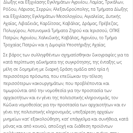
Δίωξης και Εξιχνίασης Εγκλημάτων Αγρινίου, Λαμίας, Τρικάλων,
Ρόδου, Λάρισας, Σερρών, Αλεξανδρούπολης, τα Τμήματα Δίωξης
και Εξιχνίασης Εγκλημάτων Μεσολογγίου, Αιγιαλείας, Δυτικής
Αχαΐας, Λιβαδειάς, Καρδίτσας, Καβάλας, Δράμας, Πρέβεζας,
Πολυγύρου, Αστυνομικά Τμήματα Ζηρού και Ιερισσού, ΟΠΚΕ
Πατρών, Αγρινίου, Χαλκιδικής, Καβάλας, Αγρινίου, το Τμήμα
Τροχαίας Πατρών και η Διμοιρία Υποστήριξης Αχαΐας.
Σε βάρος των συλληφθέντων σχηματίσθηκαν δικογραφίες για τα
κατά περίπτωση αδικήματα της συγκρότησης, της ένταξης ως
μέλη σε δομημένη με διαρκή δράση ομάδα από τρία ή
περισσότερα πρόσωπα, που επεδίωκαν την τέλεση
περισσότερων κακουργημάτων, που προβλέπονται και
τιμωρούνται από την νομοθεσία για την προστασία των
αρχαιοτήτων και εν γένει της πολιτιστικής κληρονομιάς, τον
Κώδικα νομοθεσίας για την προστασία των αρχαιοτήτων και εν
γένει της πολιτιστικής κληρονομιάς, υπεξαίρεση αρχαίων
μνημείων κατ’ εξακολούθηση, κατ’ επάγγελμα και συνήθεια, κατά
μόνας και από κοινού, αποδοχή και διάθεση προϊόντων