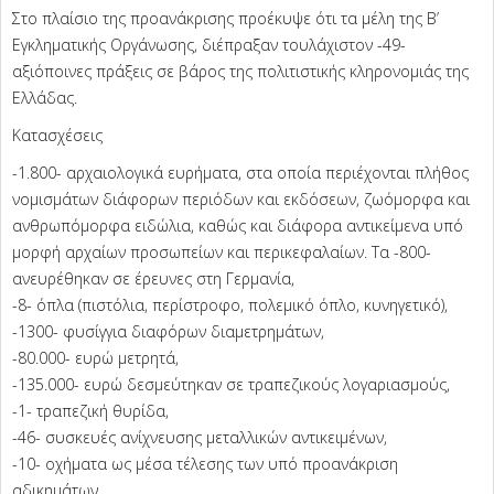
Στο πλαίσιο της προανάκρισης προέκυψε ότι τα μέλη της Β’
Εγκληματικής Οργάνωσης, διέπραξαν τουλάχιστον -49-
αξιόποινες πράξεις σε βάρος της πολιτιστικής κληρονομιάς της
Ελλάδας.
Κατασχέσεις
-1.800- αρχαιολογικά ευρήματα, στα οποία περιέχονται πλήθος
νομισμάτων διάφορων περιόδων και εκδόσεων, ζωόμορφα και
ανθρωπόμορφα ειδώλια, καθώς και διάφορα αντικείμενα υπό
μορφή αρχαίων προσωπείων και περικεφαλαίων. Τα -800-
ανευρέθηκαν σε έρευνες στη Γερμανία,
-8- όπλα (πιστόλια, περίστροφο, πολεμικό όπλο, κυνηγετικό),
-1300- φυσίγγια διαφόρων διαμετρημάτων,
-80.000- ευρώ μετρητά,
-135.000- ευρώ δεσμεύτηκαν σε τραπεζικούς λογαριασμούς,
-1- τραπεζική θυρίδα,
-46- συσκευές ανίχνευσης μεταλλικών αντικειμένων,
-10- οχήματα ως μέσα τέλεσης των υπό προανάκριση
αδικημάτων.