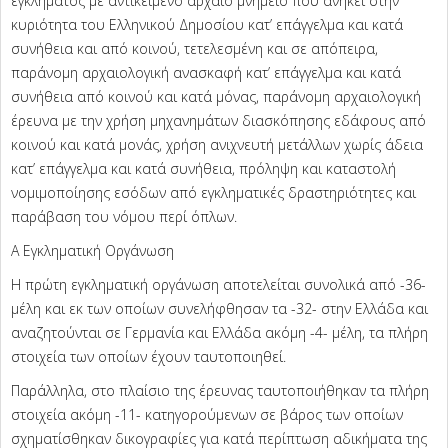
εγκλήματος με αντικείμενο αρχαίο μνημείο που ανήκει στην
κυριότητα του Ελληνικού Δημοσίου κατ’ επάγγελμα και κατά
συνήθεια και από κοινού, τετελεσμένη και σε απόπειρα,
παράνομη αρχαιολογική ανασκαφή κατ’ επάγγελμα και κατά
συνήθεια από κοινού και κατά μόνας, παράνομη αρχαιολογική
έρευνα με την χρήση μηχανημάτων διασκόπησης εδάφους από
κοινού και κατά μονάς, χρήση ανιχνευτή μετάλλων χωρίς άδεια
κατ’ επάγγελμα και κατά συνήθεια, πρόληψη και καταστολή
νομιμοποίησης εσόδων από εγκληματικές δραστηριότητες και
παράβαση του νόμου περί όπλων.
Α Εγκληματική Οργάνωση
Η πρώτη εγκληματική οργάνωση αποτελείται συνολικά από -36-
μέλη και εκ των οποίων συνελήφθησαν τα -32- στην Ελλάδα και
αναζητούνται σε Γερμανία και Ελλάδα ακόμη -4- μέλη, τα πλήρη
στοιχεία των οποίων έχουν ταυτοποιηθεί.
Παράλληλα, στο πλαίσιο της έρευνας ταυτοποιήθηκαν τα πλήρη
στοιχεία ακόμη -11- κατηγορούμενων σε βάρος των οποίων
σχηματίσθηκαν δικογραφίες για κατά περίπτωση αδικήματα της