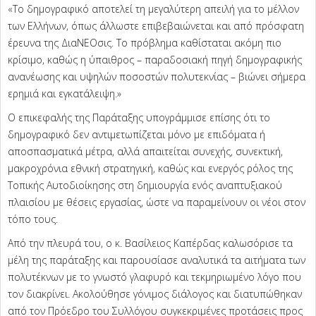
«Το δημογραφικό αποτελεί τη μεγαλύτερη απειλή για το μέλλον
των Ελλήνων, όπως άλλωστε επιβεβαιώνεται και από πρόσφατη
έρευνα της ΔιαΝΕΟσις. Το πρόβλημα καθίσταται ακόμη πιο
κρίσιμο, καθώς η ύπαιθρος – παραδοσιακή πηγή δημογραφικής
ανανέωσης και υψηλών ποσοστών πολυτεκνίας – βιώνει σήμερα
ερημιά και εγκατάλειψη.»
Ο επικεφαλής της Παράταξης υπογράμμισε επίσης ότι το
δημογραφικό δεν αντιμετωπίζεται μόνο με επιδόματα ή
αποσπασματικά μέτρα, αλλά απαιτείται συνεχής, συνεκτική,
μακροχρόνια εθνική στρατηγική, καθώς και ενεργός ρόλος της
Τοπικής Αυτοδιοίκησης στη δημιουργία ενός αναπτυξιακού
πλαισίου με θέσεις εργασίας, ώστε να παραμείνουν οι νέοι στον
τόπο τους.
Από την πλευρά του, ο κ. Βασίλειος Καπέρδας καλωσόρισε τα
μέλη της παράταξης και παρουσίασε αναλυτικά τα αιτήματα των
πολυτέκνων με το γνωστό γλαφυρό και τεκμηριωμένο λόγο που
τον διακρίνει. Ακολούθησε γόνιμος διάλογος και διατυπώθηκαν
από τον Πρόεδρο του Συλλόγου συγκεκριμένες προτάσεις προς