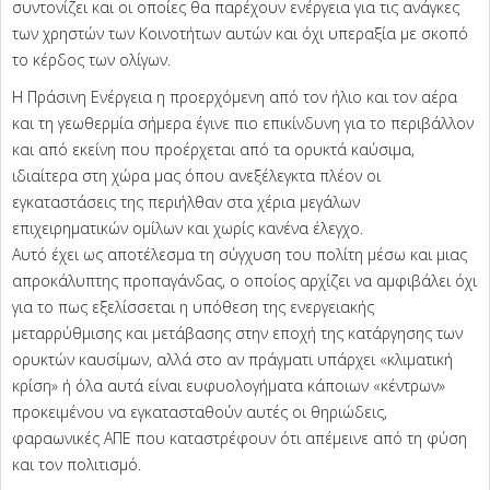
συντονίζει και οι οποίες θα παρέχουν ενέργεια για τις ανάγκες
των χρηστών των Κοινοτήτων αυτών και όχι υπεραξία με σκοπό
το κέρδος των ολίγων.
Η Πράσινη Ενέργεια η προερχόμενη από τον ήλιο και τον αέρα
και τη γεωθερμία σήμερα έγινε πιο επικίνδυνη για το περιβάλλον
και από εκείνη που προέρχεται από τα ορυκτά καύσιμα,
ιδιαίτερα στη χώρα μας όπου ανεξέλεγκτα πλέον οι
εγκαταστάσεις της περιήλθαν στα χέρια μεγάλων
επιχειρηματικών ομίλων και χωρίς κανένα έλεγχο.
Αυτό έχει ως αποτέλεσμα τη σύγχυση του πολίτη μέσω και μιας
απροκάλυπτης προπαγάνδας, ο οποίος αρχίζει να αμφιβάλει όχι
για το πως εξελίσσεται η υπόθεση της ενεργειακής
μεταρρύθμισης και μετάβασης στην εποχή της κατάργησης των
ορυκτών καυσίμων, αλλά στο αν πράγματι υπάρχει «κλιματική
κρίση» ή όλα αυτά είναι ευφυολογήματα κάποιων «κέντρων»
προκειμένου να εγκατασταθούν αυτές οι θηριώδεις,
φαραωνικές ΑΠΕ που καταστρέφουν ότι απέμεινε από τη φύση
και τον πολιτισμό.