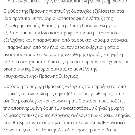
Αποκεντρωμένες Πηγές Ενέργειας και Ενεργειακή Δημοκρατία
Ο μύθος της Πράσινης Ανάπτυξης δυστυχώς εξελίσσεται στα
ίδια πρότυπα με την άγρια καταστροφική ανάπτυξη της
ελεύθερης αγοράς. Επίσης η περιβόητη Πράσινη Ενέργεια
εξελίσσεται με τον ίδιο καταστροφικό τρόπο με τον οποίο
εξελίχθηκε και η παραγόμενη από τα ορυκτά καύσιμα ενέργεια.
Η παραγόμενη από τον ήλιο και τον αέρα ενέργεια η οποία
αναπτύσσεται στο πλαίσιο της ελεύθερης αγοράς, εισηγμένη
μάλιστα στο χρηματιστήριο ως εμπορικό προϊόν και έχοντας ως
σκοπό την κερδοφορία συνιστά το μοντέλο της
«συγκεντρωτικής» Πράσινης Ενέργειας.
Ωστόσο η παραγωγή Πράσινης Ενέργειας που προέρχεται από
φυσικές και ανανεώσιμες πηγές (ήλιο, αέρα, γεωθερμία), στην
αληθινή, οικολογική και κοινωνική της διάσταση προϋποθέτει
την αποκεντρωμένη δομή των εγκαταστάσεων δηλαδή μικρής
κλίμακας τοπικές δομές ενέργειας ανάλογες των φυσικών πηγών
που θα βρίσκονται υπό την εποπτεία Κοινοτήτων (Ενεργειακές
Κοινότητες) και της Τοπικής Αυτοδιοίκησης η οποία θα τις