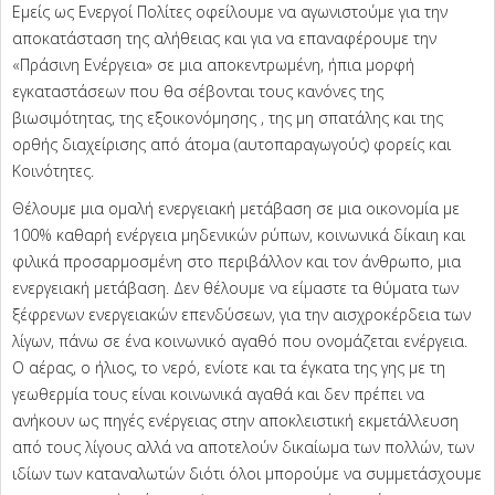
Εμείς ως Ενεργοί Πολίτες οφείλουμε να αγωνιστούμε για την
αποκατάσταση της αλήθειας και για να επαναφέρουμε την
«Πράσινη Ενέργεια» σε μια αποκεντρωμένη, ήπια μορφή
εγκαταστάσεων που θα σέβονται τους κανόνες της
βιωσιμότητας, της εξοικονόμησης , της μη σπατάλης και της
ορθής διαχείρισης από άτομα (αυτοπαραγωγούς) φορείς και
Κοινότητες.
Θέλουμε μια ομαλή ενεργειακή μετάβαση σε μια οικονομία με
100% καθαρή ενέργεια μηδενικών ρύπων, κοινωνικά δίκαιη και
φιλικά προσαρμοσμένη στο περιβάλλον και τον άνθρωπο, μια
ενεργειακή μετάβαση. Δεν θέλουμε να είμαστε τα θύματα των
ξέφρενων ενεργειακών επενδύσεων, για την αισχροκέρδεια των
λίγων, πάνω σε ένα κοινωνικό αγαθό που ονομάζεται ενέργεια.
Ο αέρας, ο ήλιος, το νερό, ενίοτε και τα έγκατα της γης με τη
γεωθερμία τους είναι κοινωνικά αγαθά και δεν πρέπει να
ανήκουν ως πηγές ενέργειας στην αποκλειστική εκμετάλλευση
από τους λίγους αλλά να αποτελούν δικαίωμα των πολλών, των
ιδίων των καταναλωτών διότι όλοι μπορούμε να συμμετάσχουμε