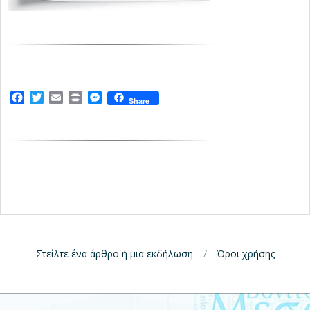
Facebook
Twitter
Email
Print
Messenger
Share
Στείλτε ένα άρθρο ή μια εκδήλωση
Όροι χρήσης