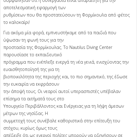
συμφώνησαν ότι η συνεργασία είναι απαραίτητη για την
αποτελεσματική εφαρμογή των
ρυθμίσεων που θα προστατεύσουν τη Φορμίκουλα από φέτος
το καλοκαίρι!
Για ακόμα μία φορά, εμπνευστήκαμε από τα παιδιά που
ύψωσαν τη φωνή τους για την
προστασία της Φορμίκουλας. Το Nautilus Diving Center
παρουσίασε το εκπαιδευτικό
πρόγραμμα που ενέπλεξε ενεργά τη νέα γενιά, ενισχύοντας την
ευαισθητοποίησή της για τη
βιοποικιλότητα της περιοχής και, το πιο σημαντικό, της έδωσε
την ευκαιρία να εκφράσουν
την άποψή τους. Οι νεαροί αυτοί υπερασπιστές υπέβαλαν
επίσημα τα αιτήματά τους στο
Υπουργείο Περιβάλλοντος και Ενέργειας για τη λήψη άμεσων
μέτρων της νησίδας. Η
συμμετοχή τους συνέβαλε καθοριστικά στην επίτευξη του
στόχου, κυρίως όμως τους
απέδειξε ότι ως ενεργοί πολίτες μπορούν να οδηγήσουν σε