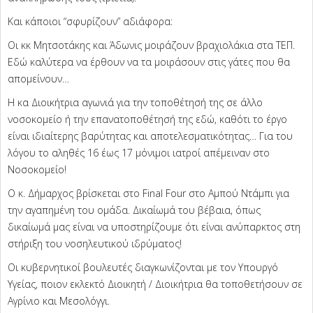
Και κάποιοι “σφυρίζουν” αδιάφορα:
Οι κκ Μητσοτάκης και Άδωνις μοιράζουν βραχιολάκια στα ΤΕΠ.
Εδώ καλύτερα να έρθουν να τα μοιράσουν στις γάτες που θα
απομείνουν…
Η κα Διοικήτρια αγωνιά για την τοποθέτησή της σε άλλο
νοσοκομείο ή την επανατοποθέτησή της εδώ, καθότι το έργο
είναι ιδιαίτερης βαρύτητας και αποτελεσματικότητας… Για του
λόγου το αληθές 16 έως 17 μόνιμοι ιατροί απέμειναν στο
Νοσοκομείο!
Ο κ. Δήμαρχος βρίσκεται στο Final Four στο Αμπού Ντάμπι για
την αγαπημένη του ομάδα. Δικαίωμά του βέβαια, όπως
δικαίωμά μας είναι να υποστηρίζουμε ότι είναι ανύπαρκτος στη
στήριξη του νοσηλευτικού ιδρύματος!
Οι κυβερνητικοί βουλευτές διαγκωνίζονται με τον Υπουργό
Υγείας, ποιον εκλεκτό Διοικητή / Διοικήτρια θα τοποθετήσουν σε
Αγρίνιο και Μεσολόγγι.