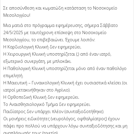
Σε αποσύνθεση και κωματώδη κατάσταση το Νοσοκομείο
Μεσολογγίου!
Μια ματιά στο πρόγραμμα εφημέρευσης, σήμερα Σάββατο
24/5/2025 με ταυτόχρονη επίσκεψη στο Νοσοκομείο
Μεσολογγίου, το επιβεβαιώνει. Έχουμε λοιπόν:
Η Καρδιολογική Κλινική δεν εφημερεύει.
Η Χειρουργική Κλινική υποστηρίζεται (;) από έναν ιατρό,
εξωτερικό συνεργάτη, με μπλοκάκι.
Η Παθολογική Κλινική υποστηρίζεται μόνο από έναν παθολόγο
επιμελητή.
Η Μαιευτική – Γυναικολογική Κλινική έχει ουσιαστικά κλείσει (οι
ιατροί μετακινήθηκαν στο Αγρίνιο).
Η Ορθοπεδική Κλινική δεν εφημερεύει.
Το Αναισθησιολογικό Τμήμα δεν εφημερεύει.
Παιδίατρος δεν υπάρχει πλέον (συνταξιοδοτήθηκε).
Οι μονήρεις ειδικότητες (νευρολόγος, οφθαλμίατρος) έχουν
πάψει προ πολλού να υπάρχουν λόγω συνταξιοδότησης και μη
αναπλήρωσής τους (τριετία).