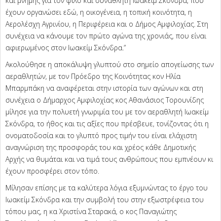
και μνήμης για τον φίλο και συναθλητή Ιωακείμ Σκόνδρα, που
έχουν οργανώσει εδώ, η οικογένεια, η τοπική κοινότητα, η
Αερολέσχη Αγρινίου, η Περιφέρεια και ο Δήμος Αμφιλοχίας. Στη
συνέχεια να κάνουμε τον πρώτο αγώνα της χρονιάς, που είναι
αφιερωμένος στον Ιωακείμ Σκόνδρα.”
Ακολούθησε η αποκάλυψη γλυπτού στο σημείο απογείωσης των
αεραθλητών, με τον Πρόεδρο της Κοινότητας κον Ηλία
Μπαρμπάκη να αναφέρεται στην ιστορία των αγώνων και στη
συνέχεια ο Δήμαρχος Αμφιλοχίας κος Αθανάσιος Τορουνίδης
μίλησε για την πολυετή γνωριμία του με τον αεραθλητή Ιωακείμ
Σκόνδρα, το ήθος και τις αξίες που πρέσβευε, τονίζοντας ότι η
ονοματοδοσία και το γλυπτό προς τιμήν του είναι ελάχιστη
αναγνώριση της προσφοράς του και χρέος κάθε Δημοτικής
Αρχής να θυμάται και να τιμά τους ανθρώπους που εμπνέουν κι
έχουν προσφέρει στον τόπο.
Μίλησαν επίσης με τα καλύτερα λόγια εξυμνώντας το έργο του
Ιωακείμ Σκόνδρα και την συμβολή του στην εξωστρέφεια του
τόπου μας, η κα Χριστίνα Σταρακά, ο κος Παναγιώτης