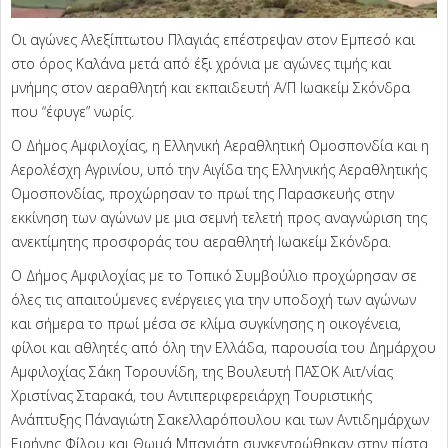
Οι αγώνες Αλεξίπτωτου Πλαγιάς επέστρεψαν στον Εμπεσό και
στο όρος Καλάνα μετά από έξι χρόνια με αγώνες τιμής και
μνήμης στον αεραθλητή και εκπαιδευτή Α/Π Ιωακείμ Σκόνδρα
που “έφυγε” νωρίς.
Ο Δήμος Αμφιλοχίας, η Ελληνική Αεραθλητική Ομοσπονδία και η
Αερολέσχη Αγρινίου, υπό την Αιγίδα της Ελληνικής Αεραθλητικής
Ομοσπονδίας, προχώρησαν το πρωί της Παρασκευής στην
εκκίνηση των αγώνων με μια σεμνή τελετή προς αναγνώριση της
ανεκτίμητης προσφοράς του αεραθλητή Ιωακείμ Σκόνδρα.
Ο Δήμος Αμφιλοχίας με το Τοπικό Συμβούλιο προχώρησαν σε
όλες τις απαιτούμενες ενέργειες για την υποδοχή των αγώνων
και σήμερα το πρωί μέσα σε κλίμα συγκίνησης η οικογένεια,
φίλοι και αθλητές από όλη την Ελλάδα, παρουσία του Δημάρχου
Αμφιλοχίας Σάκη Τορουνίδη, της Βουλευτή ΠΑΣΟΚ Αιτ/νίας
Χριστίνας Σταρακά, του Αντιπεριφερειάρχη Τουριστικής
Ανάπτυξης Πάναγιώτη Σακελλαρόπουλου και των Αντιδημάρχων
Ειρήνης Φίλου και Θωμά Μπαγιάτη συγκεντρώθηκαν στην πίστα