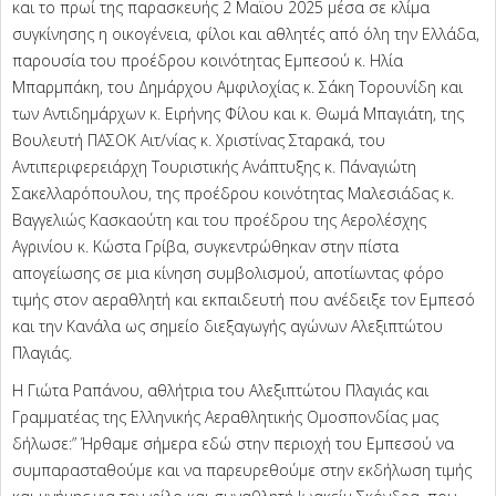
και το πρωί της παρασκευής 2 Μαϊου 2025 μέσα σε κλίμα
συγκίνησης η οικογένεια, φίλοι και αθλητές από όλη την Ελλάδα,
παρουσία του προέδρου κοινότητας Εμπεσού κ. Ηλία
Μπαρμπάκη, του Δημάρχου Αμφιλοχίας κ. Σάκη Τορουνίδη και
των Αντιδημάρχων κ. Ειρήνης Φίλου και κ. Θωμά Μπαγιάτη, της
Βουλευτή ΠΑΣΟΚ Αιτ/νίας κ. Χριστίνας Σταρακά, του
Αντιπεριφερειάρχη Τουριστικής Ανάπτυξης κ. Πάναγιώτη
Σακελλαρόπουλου, της προέδρου κοινότητας Μαλεσιάδας κ.
Βαγγελιώς Κασκαούτη και του προέδρου της Αερολέσχης
Αγρινίου κ. Κώστα Γρίβα, συγκεντρώθηκαν στην πίστα
απογείωσης σε μια κίνηση συμβολισμού, αποτίωντας φόρο
τιμής στον αεραθλητή και εκπαιδευτή που ανέδειξε τον Εμπεσό
και την Κανάλα ως σημείο διεξαγωγής αγώνων Αλεξιπτώτου
Πλαγιάς.
Η Γιώτα Ραπάνου, αθλήτρια του Αλεξιπτώτου Πλαγιάς και
Γραμματέας της Ελληνικής Αεραθλητικής Ομοσπονδίας μας
δήλωσε:” Ήρθαμε σήμερα εδώ στην περιοχή του Εμπεσού να
συμπαρασταθούμε και να παρευρεθούμε στην εκδήλωση τιμής