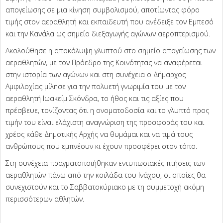
απογείωσης σε μια κίνηση συμβολισμού, αποτίωντας φόρο
τιμής στον αεραθλητή και εκπαιδευτή που ανέδειξε τον Εμπεσό
και την Κανάλα ως σημείο διεξαγωγής αγώνων αεροπτερισμού.
Ακολούθησε η αποκάλυψη γλυπτού στο σημείο απογείωσης των
αεραθλητών, με τον Πρόεδρο της Κοινότητας να αναφέρεται
στην ιστορία των αγώνων και στη συνέχεια ο Δήμαρχος
Αμφιλοχίας μίλησε για την πολυετή γνωριμία του με τον
αεραθλητή Ιωακείμ Σκόνδρα, το ήθος και τις αξίες που
πρέσβευε, τονίζοντας ότι η ονοματοδοσία και το γλυπτό προς
τιμήν του είναι ελάχιστη αναγνώριση της προσφοράς του και
χρέος κάθε Δημοτικής Αρχής να θυμάμαι και να τιμά τους
ανθρώπους που εμπνέουν κι έχουν προσφέρει στον τόπο.
Στη συνέχεια πραγματοποιήθηκαν εντυπωσιακές πτήσεις των
αεραθλητών πάνω από την κοιλάδα του Ινάχου, οι οποίες θα
συνεχιστούν και το Σαββατοκύριακο με τη συμμετοχή ακόμη
περισσότερων αθλητών.