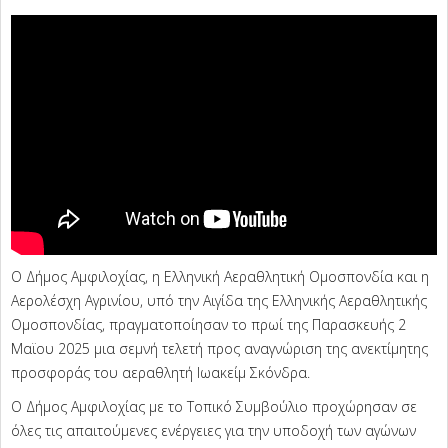
Ο Δήμος Αμφιλοχίας, η Ελληνική Αεραθλητική Ομοσπονδία και η
Αερολέσχη Αγρινίου, υπό την Αιγίδα της Ελληνικής Αεραθλητικής
Ομοσπονδίας, πραγματοποίησαν το πρωί της Παρασκευής 2
Μαϊου 2025 μια σεμνή τελετή προς αναγνώριση της ανεκτίμητης
προσφοράς του αεραθλητή Ιωακείμ Σκόνδρα.
Ο Δήμος Αμφιλοχίας με το Τοπικό Συμβούλιο προχώρησαν σε
όλες τις απαιτούμενες ενέργειες για την υποδοχή των αγώνων