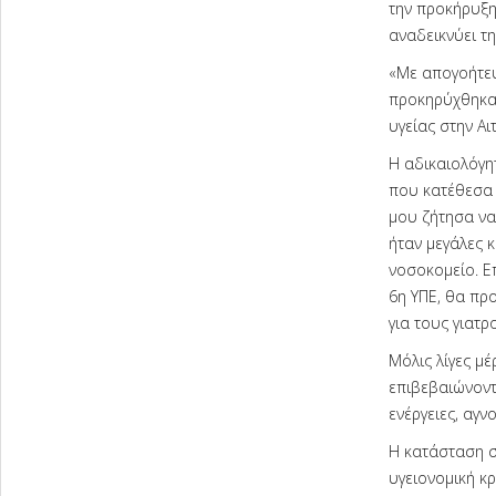
την προκήρυξη
αναδεικνύει τ
«Με απογοήτευ
προκηρύχθηκαν
υγείας στην Αι
Η αδικαιολόγη
που κατέθεσα 
μου ζήτησα να 
ήταν μεγάλες 
νοσοκομείο. Επ
6η ΥΠΕ, θα πρ
για τους γιατρ
Μόλις λίγες μέ
επιβεβαιώνοντ
ενέργειες, αγν
Η κατάσταση σ
υγειονομική κ