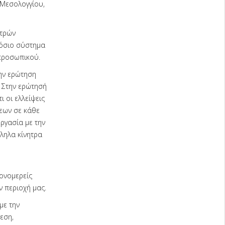
 Μεσολογγίου,
ατρών
μόσιο σύστημα
 προσωπικού.
ην ερώτηση
 Στην ερώτησή
 οι ελλείψεις
σεων σε κάθε
εργασία με την
ληλα κίνητρα
ονομερείς
ν περιοχή μας.
με την
εση,