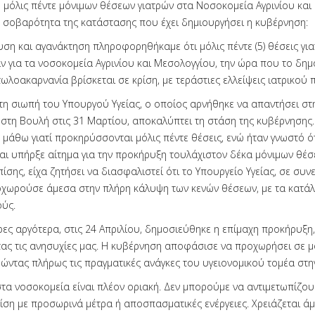
 μόλις πέντε μόνιμων θέσεων γιατρών στα Νοσοκομεία Αγρινίου και
η σοβαρότητα της κατάστασης που έχει δημιουργήσει η κυβέρνηση:
ση και αγανάκτηση πληροφορηθήκαμε ότι μόλις πέντε (5) θέσεις γι
 για τα νοσοκομεία Αγρινίου και Μεσολογγίου, την ώρα που το δη
τωλοακαρνανία βρίσκεται σε κρίση, με τεράστιες ελλείψεις ιατρικού
τη σιωπή του Υπουργού Υγείας, ο οποίος αρνήθηκε να απαντήσει στ
στη Βουλή στις 31 Μαρτίου, αποκαλύπτει τη στάση της κυβέρνησης.
μάθω γιατί προκηρύσσονται μόλις πέντε θέσεις, ενώ ήταν γνωστό ότι
και υπήρξε αίτημα για την προκήρυξη τουλάχιστον δέκα μόνιμων θέ
ίσης, είχα ζητήσει να διασφαλιστεί ότι το Υπουργείο Υγείας, σε συν
οχωρούσε άμεσα στην πλήρη κάλυψη των κενών θέσεων, με τα κατάλ
ούς.
ρες αργότερα, στις 24 Απριλίου, δημοσιεύθηκε η επίμαχη προκήρυξη,
ας τις ανησυχίες μας. Η κυβέρνηση αποφάσισε να προχωρήσει σε μ
οώντας πλήρως τις πραγματικές ανάγκες του υγειονομικού τομέα στη
τα νοσοκομεία είναι πλέον οριακή. Δεν μπορούμε να αντιμετωπίζου
ρίση με προσωρινά μέτρα ή αποσπασματικές ενέργειες. Χρειάζεται άμ