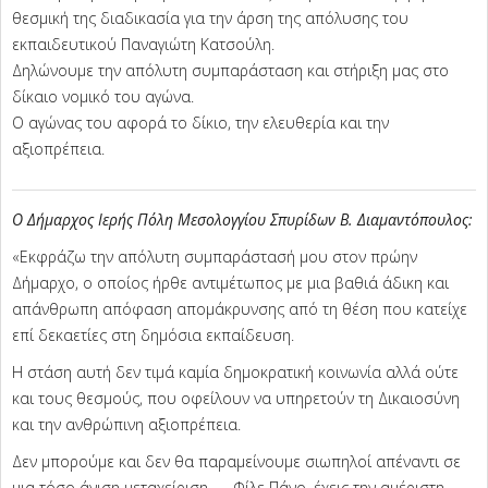
θεσμική της διαδικασία για την άρση της απόλυσης του
εκπαιδευτικού Παναγιώτη Κατσούλη.
Δηλώνουμε την απόλυτη συμπαράσταση και στήριξη μας στο
δίκαιο νομικό του αγώνα.
Ο αγώνας του αφορά το δίκιο, την ελευθερία και την
αξιοπρέπεια.
Ο Δήμαρχος Ιερής Πόλη Μεσολογγίου
Σπυρίδων Β. Διαμαντόπουλος:
«Εκφράζω την απόλυτη συμπαράστασή μου στον πρώην
Δήμαρχο, ο οποίος ήρθε αντιμέτωπος με μια βαθιά άδικη και
απάνθρωπη απόφαση απομάκρυνσης από τη θέση που κατείχε
επί δεκαετίες στη δημόσια εκπαίδευση.
Η στάση αυτή δεν τιμά καμία δημοκρατική κοινωνία αλλά ούτε
και τους θεσμούς, που οφείλουν να υπηρετούν τη Δικαιοσύνη
και την ανθρώπινη αξιοπρέπεια.
Δεν μπορούμε και δεν θα παραμείνουμε σιωπηλοί απέναντι σε
μια τόσο άνιση μεταχείριση. Φίλε Πάνο, έχεις την αμέριστη