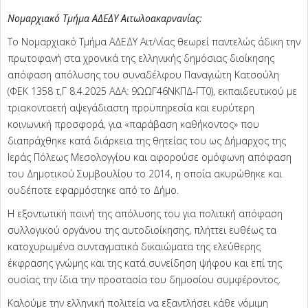
Νομαρχιακό Τμήμα ΑΔΕΔΥ Αιτωλοακαρνανίας:
Το Νομαρχιακό Τμήμα ΑΔΕΔΥ Αιτ/νίας θεωρεί παντελώς άδικη την
πρωτοφανή στα χρονικά της ελληνικής δημόσιας διοίκησης
απόφαση απόλυσης του συναδέλφου Παναγιώτη Κατσούλη
(ΦΕΚ 1358 τ,Γ 8.4.2025 ΑΔΑ: 9ΩΩΓ46ΝΚΠΔ-ΓΤ0), εκπαιδευτικού με
τριακονταετή αψεγάδιαστη προϋπηρεσία και ευρύτερη
κοινωνική προσφορά, για «παράβαση καθήκοντος» που
διαπράχθηκε κατά διάρκεια της θητείας του ως Δήμαρχος της
Ιεράς Πόλεως Μεσολογγίου και αφορούσε ομόφωνη απόφαση
του Δημοτικού Συμβουλίου το 2014, η οποία ακυρώθηκε και
ουδέποτε εφαρμόστηκε από το Δήμο.
Η εξοντωτική ποινή της απόλυσης του για πολιτική απόφαση
συλλογικού οργάνου της αυτοδιοίκησης, πλήττει ευθέως τα
κατοχυρωμένα συνταγματικά δικαιώματα της ελεύθερης
έκφρασης γνώμης και της κατά συνείδηση ψήφου και επί της
ουσίας την ίδια την προστασία του δημοσίου συμφέροντος.
Καλούμε την ελληνική πολιτεία να εξαντλήσει κάθε νόμιμη