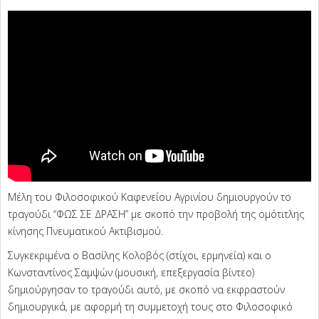
Μέλη του Φιλοσοφικού Καφενείου Αγρινίου δημιουργούν το
τραγούδι “ΦΩΣ ΣΕ ΔΡΑΣΗ” με σκοπό την προβολή της ομότιτλης
κίνησης Πνευματικού Ακτιβισμού.
Συγκεκριμένα ο Βασίλης Κολοβός (στίχοι, ερμηνεία) και ο
Κωνσταντίνος Σαμψών (μουσική, επεξεργασία βίντεο)
δημιούργησαν το τραγούδι αυτό, με σκοπό να εκφραστούν
δημιουργικά, με αφορμή τη συμμετοχή τους στο Φιλοσοφικό