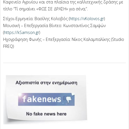
Καφενείο Αγρινίου και στα πλαίσια της καλλιτεχνικής δράσης με
τίτλο “Τί σημαίνει «ΦΩΣ ΣΕ ΔΡΑΣΗ» για σένα;”.
Στίχοι-Ερμηνεία: Βασίλης Κολοβός (
https://vKolovos.gr
)
Μουσική – Επεξεργασία Βίντεο: Κωνσταντίνος Σαμψών
(
https://kSamson.gr
)
Ηχογράφηση Φωνής – Επεξεργασία: Νίκος Καλαμπαλίκης (Studio
FREQ)
2025-
04-
15