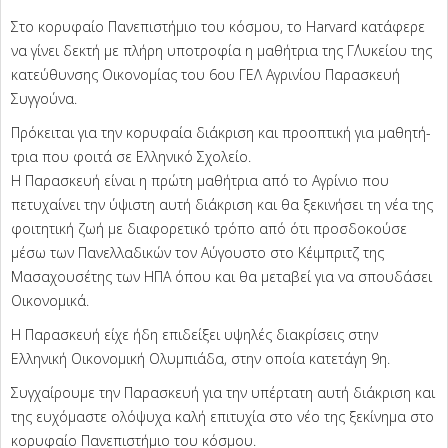
Στο κορυφαίο Πανεπιστήμιο του κόσμου, το Harvard κατάφερε
να γίνει δεκτή με πλήρη υποτροφία η μαθήτρια της Γ΄Λυκείου της
κατεύθυνσης Οικονομίας του 6ου ΓΕΛ Αγρινίου Παρασκευή
Συγγούνα.
Πρόκειται για την κορυφαία διάκριση και προοπτική για μαθητή-
τρια που φοιτά σε Ελληνικό Σχολείο.
Η Παρασκευή είναι η πρώτη μαθήτρια από το Αγρίνιο που
πετυχαίνει την ύψιστη αυτή διάκριση και θα ξεκινήσει τη νέα της
φοιτητική ζωή με διαφορετικό τρόπο από ότι προσδοκούσε
μέσω των Πανελλαδικών τον Αύγουστο στο Κέιμπριτζ της
Μασαχουσέτης των ΗΠΑ όπου και θα μεταβεί για να σπουδάσει
Οικονομικά.
Η Παρασκευή είχε ήδη επιδείξει υψηλές διακρίσεις στην
Ελληνική Οικονομική Ολυμπιάδα, στην οποία κατετάγη 9η.
Συγχαίρουμε την Παρασκευή για την υπέρτατη αυτή διάκριση και
της ευχόμαστε ολόψυχα καλή επιτυχία στο νέο της ξεκίνημα στο
κορυφαίο Πανεπιστήμιο του κόσμου.