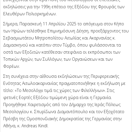
εκδηλώσεις για την 199η επέτειο της Εξόδου της Φρουράς των
Ελευθέρων Πολιορκημένων.
Σήμερα, Παρασκευή 11 Απριλίου 2025 το απόγευμα στον Κήπο
των Ηρώων τελέσθηκε Επιμνημόσυνη Δέηση, προεξάρχοντος του
Σεβασμιωτάτου Μητροπολίτου Αιτωλίας και Ακαρνανίας κ.
Δαμασκηνού και κατόπιν στον Τύμβο, όπου φυλάσσονται τα
οστά των Εξοδιτών κατέθεσαν στεφάνια οι εκπρόσωποι των
Τοπικών Αρχών, των Συλλόγων, των Οργανώσεων και των
Φορέων.
Στη συνέχεια στην αίθουσα εκδηλώσεων της Περιφερειακής
Ενότητας Αιτωλοακαρνανίας πραγματοποιήθηκε η εκδήλωση με
τίτλο: «Το Μεσολόγγι τιμά τις χώρες των Φιλελλήνων». Στις
φετινές Εορτές Εξόδου τιμώμενη χώρα είναι η Γερμανία.
Προηγήθηκε Χαιρετισμός από τον Δήμαρχο της Ιεράς Πόλεως
Μεσολογγίου κ. Σπυρίδωνα Διαμαντόπουλο και τον Εξοχότατο
Πρέσβη της Ομοσπονδιακής Δημοκρατίας της Γερμανίας στην
Αθήνα, κ. Andreas Kindl.