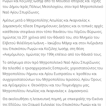
Ρωγών και Κοζύλης Ιωσήφ από το Μουσείο Ιστορίας και Τέχνης
του Δήμου Ιεράς Πόλεως Μεσολογγίου, στον Ιερό Μητροπολιτικό
Ναό Αγίου Σπυρίδωνος.
Αμέσως μετά ο Μητροπολίτης Αιτωλίας και Ακαρνανίας κ.
Δαμασκηνός τέλεσε Επιμνημόσυνες Δεήσεις και οι τοπικές αρχές
κατέθεσαν στεφάνια στον τόπο θανάτου του Λόρδου Βύρωνος,
τιμώντας τα 201 χρόνια από τον θάνατό του, στο Μνημείο του
Ελβετού Φιλέλληνα Ιωάννη – Ιακώβου Μάγερ και στον Ανδριάντα
του Επισκόπου Ρωγών και Κοζύλης Ιωσήφ, στη θέση
«Ανεμόμυλος», τιμώντας την 199η επέτειο από τον θάνατό τους.
Το απόγευμα στον Ιερό Μητροπολιτικό Ναό Αγίου Σπυρίδωνος
θα τελεσθεί ο τρισαρχιερατικός Εσπερινός, χοροστατούντος του
Μητροπολίτου Λήμνου και Αγίου Ευστρατίου κ. Ιεροθέου και
συγχοροστατούντων του Μητροπολίτου Ιερισσού, Αγίου Όρους
και Αρδαμερίου κ. Θεοκλήτου και του Ποιμενάρχου μας,
Μητροπολίτου Αιτωλίας και Ακαρνανίας κ. Δαμασκηνού.
Θα ακολουθήσει η λιτανευτική πομπή, με επικεφαλής την Εικόνα
της Εξόδου, τον Σταυρό Ευλογίας του Επισκόπου Ρωγών και το