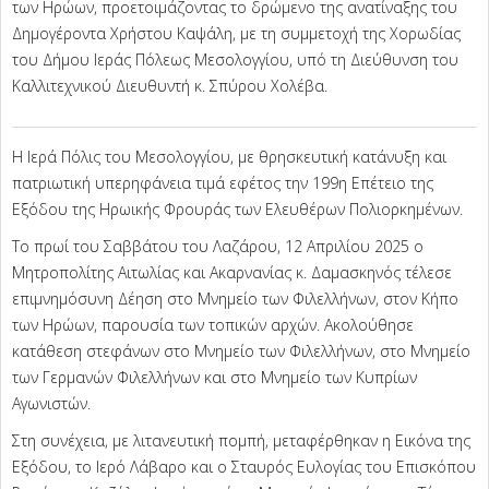
των Ηρώων, προετοιμάζοντας το δρώμενο της ανατίναξης του
Δημογέροντα Χρήστου Καψάλη, με τη συμμετοχή της Χορωδίας
του Δήμου Ιεράς Πόλεως Μεσολογγίου, υπό τη Διεύθυνση του
Καλλιτεχνικού Διευθυντή κ. Σπύρου Χολέβα.
Η Ιερά Πόλις του Μεσολογγίου, με θρησκευτική κατάνυξη και
πατριωτική υπερηφάνεια τιμά εφέτος την 199η Επέτειο της
Εξόδου της Ηρωικής Φρουράς των Ελευθέρων Πολιορκημένων.
Το πρωί του Σαββάτου του Λαζάρου, 12 Απριλίου 2025 ο
Μητροπολίτης Αιτωλίας και Ακαρνανίας κ. Δαμασκηνός τέλεσε
επιμνημόσυνη Δέηση στο Μνημείο των Φιλελλήνων, στον Κήπο
των Ηρώων, παρουσία των τοπικών αρχών. Ακολούθησε
κατάθεση στεφάνων στο Μνημείο των Φιλελλήνων, στο Μνημείο
των Γερμανών Φιλελλήνων και στο Μνημείο των Κυπρίων
Αγωνιστών.
Στη συνέχεια, με λιτανευτική πομπή, μεταφέρθηκαν η Εικόνα της
Εξόδου, το Ιερό Λάβαρο και ο Σταυρός Ευλογίας του Επισκόπου