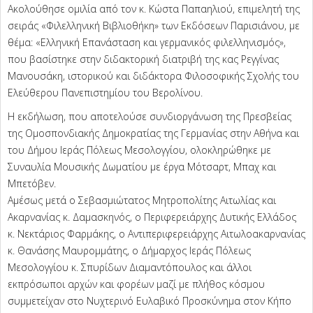
Ακολούθησε ομιλία από τον κ. Κώστα Παπαηλιού, επιμελητή της
σειράς «Φιλελληνική Βιβλιοθήκη» των Εκδόσεων Παρισιάνου, με
θέμα: «Ελληνική Επανάσταση και γερμανικός φιλελληνισμός»,
που βασίστηκε στην διδακτορική διατριβή της κας Ρεγγίνας
Μανουσάκη, ιστορικού και διδάκτορα Φιλοσοφικής Σχολής του
Ελεύθερου Πανεπιστημίου του Βερολίνου.
Η εκδήλωση, που αποτελούσε συνδιοργάνωση της Πρεσβείας
της Ομοσπονδιακής Δημοκρατίας της Γερμανίας στην Αθήνα και
του Δήμου Ιεράς Πόλεως Μεσολογγίου, ολοκληρώθηκε με
Συναυλία Μουσικής Δωματίου με έργα Μότσαρτ, Μπαχ και
Μπετόβεν.
Αμέσως μετά ο Σεβασμιώτατος Μητροπολίτης Αιτωλίας και
Ακαρνανίας κ. Δαμασκηνός, ο Περιφερειάρχης Δυτικής Ελλάδος
κ. Νεκτάριος Φαρμάκης, ο Αντιπεριφερειάρχης Αιτωλοακαρνανίας
κ. Θανάσης Μαυρομμάτης, ο Δήμαρχος Ιεράς Πόλεως
Μεσολογγίου κ. Σπυρίδων Διαμαντόπουλος και άλλοι
εκπρόσωποι αρχών και φορέων μαζί με πλήθος κόσμου
συμμετείχαν στο Νυχτερινό Ευλαβικό Προσκύνημα στον Κήπο