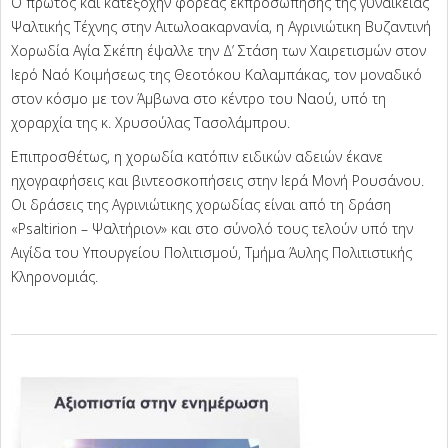
Ο πρώτος και κατεξοχήν φορέας εκπροσώπησης της γυναικείας
Ψαλτικής Τέχνης στην Αιτωλοακαρνανία, η Αγρινιώτικη Βυζαντινή
Χορωδία Αγία Σκέπη έψαλλε την Δ’ Στάση των Χαιρετισμών στον
Ιερό Ναό Κοιμήσεως της Θεοτόκου Καλαμπάκας, τον μοναδικό
στον κόσμο με τον Άμβωνα στο κέντρο του Ναού, υπό τη
χοραρχία της κ. Χρυσούλας Τασολάμπρου.
Επιπροσθέτως, η χορωδία κατόπιν ειδικών αδειών έκανε
ηχογραφήσεις και βιντεοσκοπήσεις στην Ιερά Μονή Ρουσάνου.
Οι δράσεις της Αγρινιώτικης χορωδίας είναι από τη δράση
«Psaltirion – Ψαλτήριον» και στο σύνολό τους τελούν υπό την
Αιγίδα του Υπουργείου Πολιτισμού, Τμήμα Άυλης Πολιτιστικής
Κληρονομιάς.
2025-
04-
10