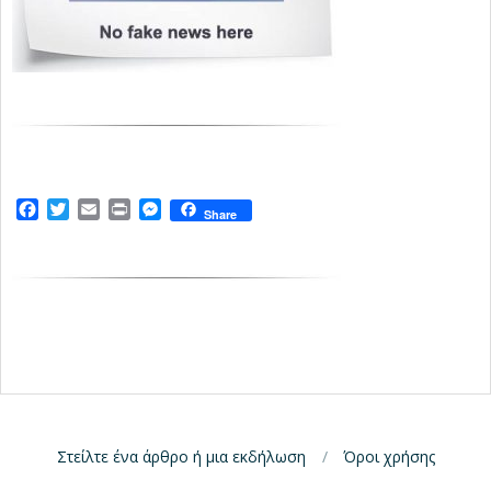
Facebook
Twitter
Email
Print
Messenger
Share
Στείλτε ένα άρθρο ή μια εκδήλωση
Όροι χρήσης