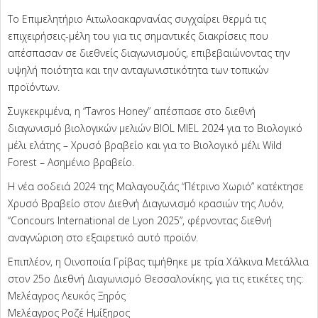
Το Επιμελητήριο Αιτωλοακαρνανίας συγχαίρει θερμά τις
επιχειρήσεις-μέλη του για τις σημαντικές διακρίσεις που
απέσπασαν σε διεθνείς διαγωνισμούς, επιβεβαιώνοντας την
υψηλή ποιότητα και την ανταγωνιστικότητα των τοπικών
προϊόντων.
Συγκεκριμένα, η “Τavros Honey” απέσπασε στο διεθνή
διαγωνισμό βιολογικών μελιών BIOL MIEL 2024 για το Βιολογικό
μέλι ελάτης – Χρυσό βραβείο και για το Βιολογικό μέλι Wild
Forest – Ασημένιο βραβείο.
Η νέα σοδειά 2024 της Μαλαγουζιάς “Πέτρινο Χωριό” κατέκτησε
Χρυσό Βραβείο στον Διεθνή Διαγωνισμό κρασιών της Λυόν,
“Concours International de Lyon 2025”, φέρνοντας διεθνή
αναγνώριση στο εξαιρετικό αυτό προϊόν.
Επιπλέον, η Οινοποιία Γρίβας τιμήθηκε με τρία Χάλκινα Μετάλλια
στον 25ο Διεθνή Διαγωνισμό Θεσσαλονίκης, για τις ετικέτες της:
Μελέαγρος Λευκός Ξηρός
Μελέαγρος Ροζέ Ημίξηρος