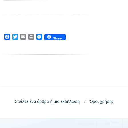
Facebook
Twitter
Email
Print
Messenger
Share
Στείλτε ένα άρθρο ή μια εκδήλωση
Όροι χρήσης