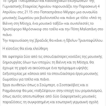
Το Τμήμα ”Πνευματικών και Καλλιτεχνικών Εκδηλώσεων” της
Γυμναστικής Εταιρείας Αγρινίου παρουσιάζει την Παρασκευή 4
Απριλίου στις 21.15 στο Παπαστράτειο Μέγαρο μια συναυλία
μουσικής δωματίου για βιολοντσέλο και πιάνο με τίτλο «Από τη
Βιέννη στη Μόσχα, ένα μουσικό ταξίδι» και συντελεστές το
Χριστόφορο Μιρόσνικοφ στο τσέλο και την Πόπη Μαλαπάνη στο
πιάνο.
Την παρουσίαση της βραδιάς θα κάνει η Έβελυν Τριανταφύλλου.
Η είσοδος θα είναι ελεύθερη
Με αφετηρία δύο από τις σπουδαιότερες κοιτίδες της μουσικής
δημιουργίας όλων των εποχών, τη Βιέννη και τη Μόσχα, θα
έχουμε τη χαρά να ακούσουμε ένα πρόγραμμα υψηλής
δεξιοτεχνίας με κάποια από τα σπουδαιότερα έργα μουσικής
δωματίου για τσέλο και πιάνο.
Έργα συνθετών όπως ο Σούμπερτ, ο Σοστακόβιτς και ο
Ραχμάνινοφ θα μας «ταξιδέψουν» στην εποχή του ρομαντισμού,
όπως αυτός αποτυπώθηκε από δύο διαφορετικές μουσικές
παραδόσεις: τη συγκρατημένη και εσωτερική γερμανική σχολή