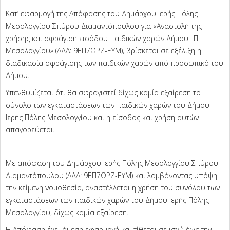
Κατ’ εφαρμογή της Απόφασης του Δημάρχου Ιερής Πόλης
Μεσολογγίου Σπύρου Διαμαντόπουλου για «Αναστολή της
χρήσης και σφράγιση εισόδου παιδικών χαρών Δήμου Ι.Π.
Μεσολογγίου» (ΑΔΑ: 9ΕΠ7ΩΡΖ-ΕΥΜ), βρίσκεται σε εξέλιξη η
διαδικασία σφράγισης των παιδικών χαρών από προσωπικό του
Δήμου.
Υπενθυμίζεται ότι θα σφραγιστεί δίχως καμία εξαίρεση το
σύνολο των εγκαταστάσεων των παιδικών χαρών του Δήμου
Ιερής Πόλης Μεσολογγίου και η είσοδος και χρήση αυτών
απαγορεύεται.
Με απόφαση του Δημάρχου Ιερής Πόλης Μεσολογγίου Σπύρου
Διαμαντόπουλου (ΑΔΑ: 9ΕΠ7ΩΡΖ-ΕΥΜ) και λαμβάνοντας υπόψη
την κείμενη νομοθεσία, αναστέλλεται η χρήση του συνόλου των
εγκαταστάσεων των παιδικών χαρών του Δήμου Ιερής Πόλης
Μεσολογγίου, δίχως καμία εξαίρεση.
Η Απόφαση έχει άμεση εφαρμογή και τίθεται σε ισχύ έως την