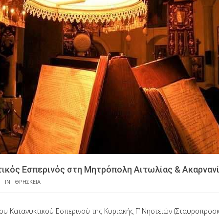
τικός Εσπερινός στη Μητρόπολη Αιτωλίας & Ακαρναν
IN:
ΘΡΗΣΚΕΙΑ
ου Κατανυκτικού Εσπερινού της Κυριακής Γ’ Νηστειών (Σταυροπροσκ