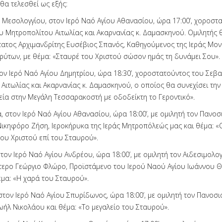
θα τελεσθεί ως εξής:
η Μεσολογγίου, στον Ιερό Ναό Αγίου Αθανασίου, ώρα 17:00’, χοροστ
 Μητροπολίτου Αιτωλίας και Ακαρνανίας κ. Δαμασκηνού. Ομιλητής θ
ατος Αρχιμανδρίτης Ευσέβιος Σπανός, Καθηγούμενος της Ιεράς Μον
ύτων, με θέμα: «Σταυρέ του Χριστού σώσον ημάς τη δυνάμει Σου».
στον Ιερό Ναό Αγίου Δημητρίου, ώρα 18:30’, χοροστατούντος του Σε
Αιτωλίας και Ακαρνανίας κ. Δαμασκηνού, ο οποίος θα συνεχίσει τη
εία στην Μεγάλη Τεσσαρακοστή με οδοδείκτη το Γεροντικό».
, στον Ιερό Ναό Αγίου Αθανασίου, ώρα 18:00’, με ομιλητή τον Πανο
Νικηφόρο Ζήση, Ιεροκήρυκα της Ιεράς Μητροπόλεώς μας και θέμα: «
του Χριστού επί του Σταυρού».
τον Ιερό Ναό Αγίου Ανδρέου, ώρα 18:00’, με ομιλητή τον Αιδεσιμολο
ερο Γεώργιο Φλώρο, Προϊστάμενο του Ιερού Ναού Αγίου Ιωάννου 
έμα: «Η χαρά του Σταυρού».
στον Ιερό Ναό Αγίου Σπυρίδωνος, ώρα 18:00’, με ομιλητή τον Πανοσ
ωήλ Νικολάου και θέμα: «Το μεγαλείο του Σταυρού».