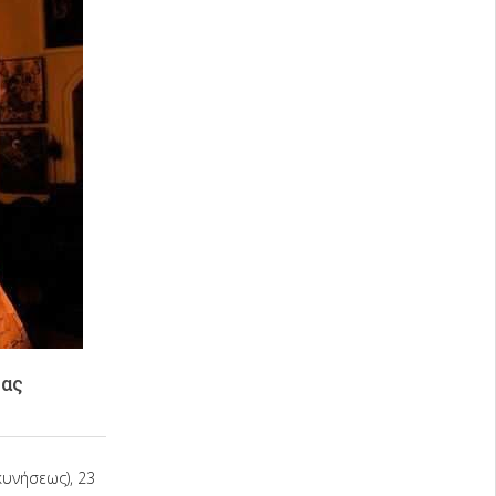
ίας
υνήσεως), 23