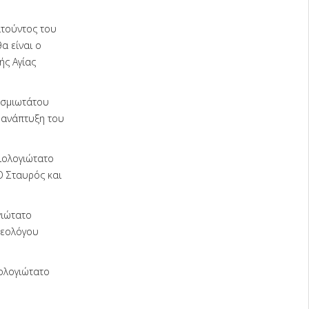
ατούντος του
α είναι ο
ής Αγίας
βασμιωτάτου
ν ανάπτυξη του
σιολογιώτατο
Ο Σταυρός και
γιώτατο
Θεολόγου
ιολογιώτατο