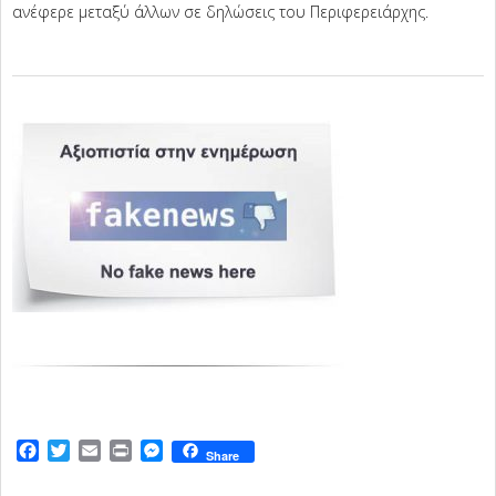
ανέφερε μεταξύ άλλων σε δηλώσεις του Περιφερειάρχης.
2025-
02-
24
Facebook
Twitter
Email
Print
Messenger
Share