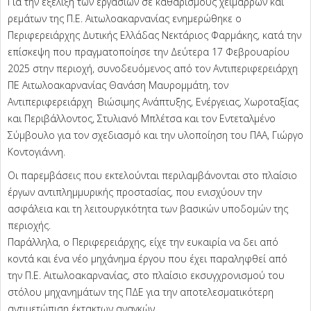
Για την εξέλιξη των εργασιών σε καθαρισμούς χειμάρρων και
ρεμάτων της Π.Ε. Αιτωλοακαρνανίας ενημερώθηκε ο
Περιφερειάρχης Δυτικής Ελλάδας Νεκτάριος Φαρμάκης, κατά την
επίσκεψη που πραγματοποίησε την Δεύτερα 17 Φεβρουαρίου
2025 στην περιοχή, συνοδευόμενος από τον Αντιπεριφερειάρχη
ΠΕ Αιτωλοακαρνανίας Θανάση Μαυρομμάτη, τον
Αντιπεριφερειάρχη Βιώσιμης Ανάπτυξης, Ενέργειας, Χωροταξίας
και Περιβάλλοντος, Στυλιανό Μπλέτσα και τον Εντεταλμένο
Σύμβουλο για τον σχεδιασμό και την υλοποίηση του ΠΑΑ, Γιώργο
Κοντογιάννη.
Οι παρεμβάσεις που εκτελούνται περιλαμβάνονται στο πλαίσιο
έργων αντιπλημμυρικής προστασίας, που ενισχύουν την
ασφάλεια και τη λειτουργικότητα των βασικών υποδομών της
περιοχής.
Παράλληλα, ο Περιφερειάρχης, είχε την ευκαιρία να δει από
κοντά και ένα νέο μηχάνημα έργου που έχει παραληφθεί από
την Π.Ε. Αιτωλοακαρνανίας, στο πλαίσιο εκσυγχρονισμού του
στόλου μηχανημάτων της ΠΔΕ για την αποτελεσματικότερη
αντιμετώπιση έκτακτων αναγκών.