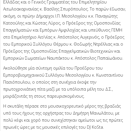
Ελλάδας και ο Γενικός Γραμματέας του Επιμελητηρίου
Αιτωλοακαρνανίας κ. Βασίλης Σπυρόπουλος. Το παρών έδωσαν,
ακόμη, οι πρώην Δήμαρχοι Ι.Π. Μεσολογγίου κ.κ. Παναγιώτης
Κατσούλης και Κώστας Λύρος, ο Πρόεδρος της Ομοσπονδίας
Επαγγελματιών και Εμπόρων Αμφιλοχίας και υπεύθυνος ΓΕΜΗ
στο Επιμελητήριο Αιτ/νίας κ. Απόστολος Αυγερινός, ο Πρόεδρος
του Εμπορικού Συλλόγου Θέρμου κ. Θοδωρής Ντρέλλιας και ο
Πρόεδρος της Ομοσπονδίας Επαγγελματικών Βιοτεχνικών και
Εμπορικών Σωματείων Ναυπάκτου κ. Απόστολος Παπαϊωάνου.
Ακολούθησε μία σύντομη ομιλία του Προέδρου του
Εμποροβιομηχανικού Συλλόγου Μεσολογγίου κ. Κωνσταντίνου
Πασιόπουλου, ο οποίος στη συνέχεια έκοψε την
πρωτοχρονιάτικη πίτα μαζί με τα υπόλοιπα μέλη του Δ.Σ.,
μοιράζοντάς τη στους παρευρισκομένους.
Η σκυτάλη πέρασε στο μουσικοχορευτικό μέρος της βραδιάς
υπό τους ήχους της ορχήστρας του Δημήτρη Μανωλάτου, με
πολύ κέφι και χορό που συνεχίστηκαν αμείωτοι ως τις πρώτες
πρωινές ώρες με τις μουσικές επιλογές του DJ KoSta.