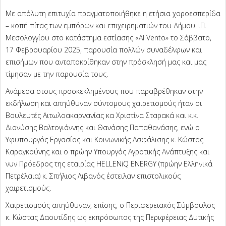
Με απόλυτη επιτυχία πραγματοποιήθηκε η ετήσια χοροεσπερίδα
– κοπή πίτας των εμπόρων και επιχειρηματιών του Δήμου Ι.Π.
Μεσολογγίου στο κατάστημα εστίασης «Al Vento» το Σάββατο,
17 Φεβρουαρίου 2025, παρουσία πολλών συναδέλφων και
επισήμων που ανταποκρίθηκαν στην πρόσκλησή μας και μας
τίμησαν με την παρουσία τους.
Ανάμεσα στους προσκεκλημένους που παραβρέθηκαν στην
εκδήλωση και απηύθυναν σύντομους χαιρετισμούς ήταν οι
Βουλευτές Αιτωλοακαρνανίας κα Χριστίνα Σταρακά και κ.κ.
Διονύσης Βαλτογιάννης και Θανάσης Παπαθανάσης, ενώ ο
Υφυπουργός Εργασίας και Κοινωνικής Ασφάλισης κ. Κώστας
Καραγκούνης και ο πρώην Υπουργός Αγροτικής Ανάπτυξης και
νυν Πρόεδρος της εταιρίας HELLENiQ ENERGY (πρώην Ελληνικά
Πετρέλαια) κ. Σπήλιος Λιβανός έστειλαν επιστολικούς
χαιρετισμούς.
Χαιρετισμούς απηύθυναν, επίσης, ο Περιφερειακός Σύμβουλος
κ. Κώστας Δαουτίδης ως εκπρόσωπος της Περιφέρειας Δυτικής