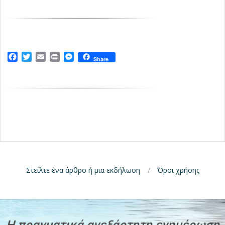
Facebook
Twitter
Email
Print
Messenger
Share
Στείλτε ένα άρθρο ή μια εκδήλωση
Όροι χρήσης