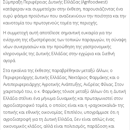
Σύμπραξη Περιφέρειας Δυτικής Ελλάδας (Agrifoodwest)
κατάφεραν και συμμετείχαν στην έκθεση, παρουσιάζοντας ένα
ευρύ φάσμα προϊόντων που αναδεικνύουν την ποιότητα και την
καινοτομία του πρωτογενούς τομέα της περιοχής.
Η συμμετοχή αυτή αποτέλεσε σημαντική ευκαιρία για την
ενίσχυση της εξωστρέφειας των τοπικών παραγωγών, τη σύναψη
νέων συνεργασιών και την προώθηση της γαστρονομικής
κληρονομιάς της Δυτικής Ελλάδας στην εγχώρια και διεθνή
αγορά.
Στα εγκαίνια της έκθεσης παραβρέθηκαν μεταξύ άλλων, ο
Περιφερειάρχης Δυτικής Ελλάδας, Νεκτάριος Φαρμάκης και ο
Αντιπεριφερειάρχης Αγροτικής Ανάπτυξης, Ανδρέας Φίλιας. Στον
χαιρετισμό του, ο κ. Φαρμάκης τόνισε μεταξύ άλλων ότι η Δυτική
Ελλάδα στέλνει ένα μήνυμα δυναμικής και πρωταγωνιστεί στον
αγροδιατροφικό τομέα, ο οποίος είναι και η «ραχοκοκαλιά» της
τοπικής και εθνικής οικονομίας. Επιπλέον, υπογράμμισε ότι η
αγροδιατροφή για τη Δυτική Ελλάδα, δεν είναι απλώς ένας
οικονομικός κλάδος, αλλά είναι πολιτισμός, παράδοση και