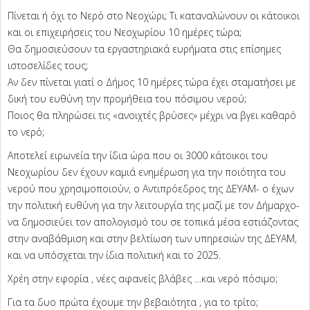
Πίνεται ή όχι το Νερό στο Νεοχώρι; Τι καταναλώνουν οι κάτοικοι
και οι επιχειρήσεις του Νεοχωρίου 10 ημέρες τώρα;
Θα δημοσιεύσουν τα εργαστηριακά ευρήματα στις επίσημες
ιστοσελίδες τους;
Αν δεν πίνεται γιατί ο Δήμος 10 ημέρες τώρα έχει σταματήσει με
δική του ευθύνη την προμήθεια του πόσιμου νερού;
Ποιος θα πληρώσει τις «ανοιχτές βρύσες» μέχρι να βγει καθαρό
το νερό;
Αποτελεί ειρωνεία την ίδια ώρα που οι 3000 κάτοικοι του
Νεοχωρίου δεν έχουν καμιά ενημέρωση για την ποιότητα του
νερού που χρησιμοποιούν, ο Αντιπρόεδρος της ΔΕΥΑΜ- ο έχων
την πολιτική ευθύνη για την λειτουργία της μαζί με τον Δήμαρχο-
να δημοσιεύει τον απολογισμό του σε τοπικά μέσα εστιάζοντας
στην αναβάθμιση και στην βελτίωση των υπηρεσιών της ΔΕΥΑΜ,
και να υπόσχεται την ίδια πολιτική και το 2025.
Χρέη στην εφορία , νέες αφανείς βλάβες …και νερό πόσιμο;
Για τα δυο πρώτα έχουμε την βεβαιότητα , για το τρίτο;