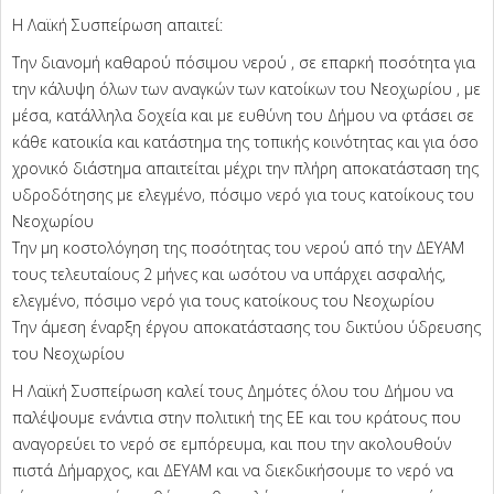
Η Λαϊκή Συσπείρωση απαιτεί:
Την διανομή καθαρού πόσιμου νερού , σε επαρκή ποσότητα για
την κάλυψη όλων των αναγκών των κατοίκων του Νεοχωρίου , με
μέσα, κατάλληλα δοχεία και με ευθύνη του Δήμου να φτάσει σε
κάθε κατοικία και κατάστημα της τοπικής κοινότητας και για όσο
χρονικό διάστημα απαιτείται μέχρι την πλήρη αποκατάσταση της
υδροδότησης με ελεγμένο, πόσιμο νερό για τους κατοίκους του
Νεοχωρίου
Την μη κοστολόγηση της ποσότητας του νερού από την ΔΕΥΑΜ
τους τελευταίους 2 μήνες και ωσότου να υπάρχει ασφαλής,
ελεγμένο, πόσιμο νερό για τους κατοίκους του Νεοχωρίου
Την άμεση έναρξη έργου αποκατάστασης του δικτύου ύδρευσης
του Νεοχωρίου
Η Λαϊκή Συσπείρωση καλεί τους Δημότες όλου του Δήμου να
παλέψουμε ενάντια στην πολιτική της ΕΕ και του κράτους που
αναγορεύει το νερό σε εμπόρευμα, και που την ακολουθούν
πιστά Δήμαρχος, και ΔΕΥΑΜ και να διεκδικήσουμε το νερό να