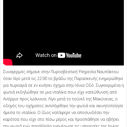
Συναγερμός σήμανε στην Πυροσβεστική Υπηρεσία Ναυπάκτου
όταν λίγο μετά τις 22:00 το βράδυ της Παρασκευής ενημερώθηκε
για πυρκαγιά σε εν κινήσει όχημα στην Ιόνια Οδό. Συγκεκριμένα η
φωτιά εκδηλώθηκε σε μια νταλίκα πουι είχε κατεύθυνση από
Αντίρριο προς Ιωάννινα. Λίγο μετά το τούνελ της Μακύνειας, ο
οδηγός του οχήματος αντιλήφθηκε την φωτιά και ακινητοποίησε
άμεσα το νταλίκα. Ο ίδιος κατάφερε να αποσυνδέσει την
καρότσα που είχε στο πίσω μέρος και προσπάθησε να σβήσει
την φωτιά ενώ παράλληλα ενημέρωσε τις υπηρεσίες της Ιονίας