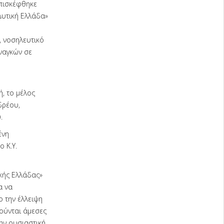
επισκέφθηκε
Δυτική Ελλάδα»
, νοσηλευτικό
ναγκών σε
, το μέλος
δρέου,
.
ένη
 Κ.Υ.
ικής Ελλάδας»
α να
 την έλλειψη
ούνται άμεσες
ην ουσιαστική