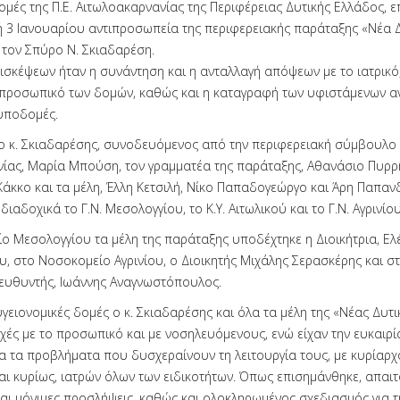
ομές της Π.Ε. Αιτωλοακαρνανίας της Περιφέρειας Δυτικής Ελλάδος, 
 3 Ιανουαρίου αντιπροσωπεία της περιφερειακής παράταξης «Νέα 
 τον Σπύρο Ν. Σκιαδαρέση.
ισκέψεων ήταν η συνάντηση και η ανταλλαγή απόψεων με το ιατρικό
ό προσωπικό των δομών, καθώς και η καταγραφή των υφιστάμενων α
 υποδομές.
 ο κ. Σκιαδαρέσης, συνοδευόμενος από την περιφερειακή σύμβουλο
ίας, Μαρία Μπούση, τον γραμματέα της παράταξης, Αθανάσιο Πυρρή
 Κάκκο και τα μέλη, Έλλη Κετσιλή, Νίκο Παπαδογεώργο και Άρη Παπαν
ιαδοχικά το Γ.Ν. Μεσολογγίου, το Κ.Υ. Αιτωλικού και το Γ.Ν. Αγρινίου
ο Μεσολογγίου τα μέλη της παράταξης υποδέχτηκε η Διοικήτρια, Ελ
, στο Νοσοκομείο Αγρινίου, ο Διοικητής Μιχάλης Σερασκέρης και στο
ιευθυντής, Ιωάννης Αναγνωστόπουλος.
 υγειονομικές δομές ο κ. Σκιαδαρέσης και όλα τα μέλη της «Νέας Δυτ
χές με το προσωπικό και με νοσηλευόμενους, ενώ είχαν την ευκαιρί
α τα προβλήματα που δυσχεραίνουν τη λειτουργία τους, με κυρίαρχο
ι κυρίως, ιατρών όλων των ειδικοτήτων. Όπως επισημάνθηκε, απαιτ
αι μόνιμες προσλήψεις, καθώς και ολοκληρωμένος σχεδιασμός για τ