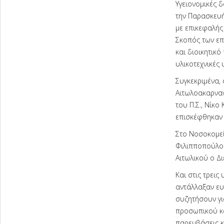
Υγειονομικές δ
την Παρασκευή
με επικεφαλής
Σκοπός των επ
και διοικητικ
υλικοτεχνικές
Συγκεκριμένα,
Αιτωλοακαρναν
του Π.Σ., Νίκο
επισκέφθηκαν δ
Στο Νοσοκομεί
Φιλιπποπούλου
Αιτωλικού ο Δ
Και στις τρεις
αντάλλαξαν ευ
συζητήσουν γι
προσωπικού κα
παρεμβάσεις κ