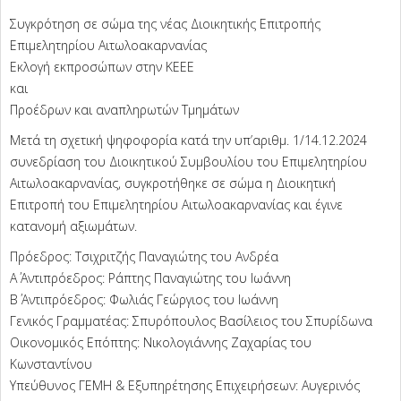
Συγκρότηση σε σώμα της νέας Διοικητικής Επιτροπής
Επιμελητηρίου Αιτωλοακαρνανίας
Εκλογή εκπροσώπων στην ΚΕΕΕ
και
Προέδρων και αναπληρωτών Τμημάτων
Μετά τη σχετική ψηφοφορία κατά την υπ’αριθμ. 1/14.12.2024
συνεδρίαση του Διοικητικού Συμβουλίου του Επιμελητηρίου
Αιτωλοακαρνανίας, συγκροτήθηκε σε σώμα η Διοικητική
Επιτροπή του Επιμελητηρίου Αιτωλοακαρνανίας και έγινε
κατανομή αξιωμάτων.
Πρόεδρος: Τσιχριτζής Παναγιώτης του Ανδρέα
Α΄ Αντιπρόεδρος: Ράπτης Παναγιώτης του Ιωάννη
Β΄ Αντιπρόεδρος: Φωλιάς Γεώργιος του Ιωάννη
Γενικός Γραμματέας: Σπυρόπουλος Βασίλειος του Σπυρίδωνα
Οικονομικός Επόπτης: Νικολογιάννης Ζαχαρίας του
Κωνσταντίνου
Υπεύθυνος ΓΕΜΗ & Εξυπηρέτησης Επιχειρήσεων: Αυγερινός