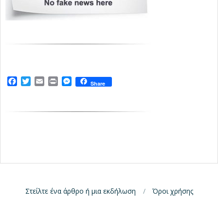
Facebook
Twitter
Email
Print
Messenger
Share
Στείλτε ένα άρθρο ή μια εκδήλωση
Όροι χρήσης