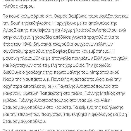
πλήθος κόσμου.
Το κοινό καλωσόρισε ο π. Θωμάς Βαμβίνης, παρουσιάζοντας και
την δομή της εκδήλωσης. Η αρχή έγινε με το απολυτίκιο της
Αγίας Σκέπης, που έψαλε η κα Αργυρή Χριστοδουλοπούλου, ενώ
στην συνέχεια η χορωδία απέδωσε γνωστά τραγούδια για το
έπος του 1940, δημοτικά, τραγούδια συγχρόνων ελλήνων
συνθετών, τραγούδια της Σοφίας Βέμπο και εμβατήρια. Η
μουσική πλαισιώθηκε με απαγγελία ποιημάτων Ελλήνων ποιητών
και λογοτεχνών από τα μέλη της χορωδίας. Την χορωδία
διεύθυνε ο χοράρχης της, πρωτοψάλτης του Μητροπολιτκού
Ναού της Ναυπάκτου, κ. Παντελής Αναστασόπουλος, ενώ την
ορχήστρα αποτέλεσαν οι κκ Παντελής Αναστασόπουλος στο
κανονάκι, Φωτεινή Παπακώτση στο πιάνο, Γιάννης Μπέκος στην
κιθάρα, Γιάννης Αναστασόπουλος στο νταούλι και Αλίκη
Σταυρογιαννοπούλου στα κρουστά. Τα κείμενα της εκδήλωσης
και την επιλογή των ποιημάτων επιμελήθηκε η φιλόλογος κα Έφη
Σταυρογιαννοπούλου.