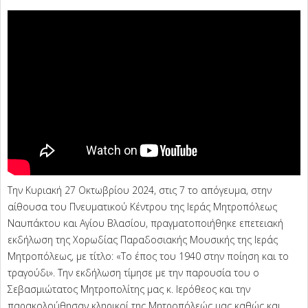
Την Κυριακή 27 Οκτωβρίου 2024, στις 7 το απόγευμα, στην
αίθουσα του Πνευματικού Κέντρου της Ιεράς Μητροπόλεως
Ναυπάκτου και Αγίου Βλασίου, πραγματοποιήθηκε επετειακή
εκδήλωση της Χορωδίας Παραδοσιακής Μουσικής της Ιεράς
Μητροπόλεως, με τίτλο: «Το έπος του 1940 στην ποίηση και το
τραγούδι». Την εκδήλωση τίμησε με την παρουσία του ο
Σεβασμιώτατος Μητροπολίτης μας κ. Ιερόθεος και την
παρακολούθησαν κληρικοί της Μητροπόλεώς μας καθώς και