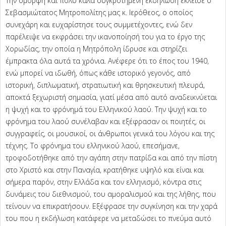
Την όμορφη και πολύ καλά συγκροτημένη εκδήλωση έκλεισε ο
Σεβασμιώτατος Μητροπολίτης μας κ. Ιερόθεος, ο οποίος
συνεχάρη και ευχαρίστησε τους συμμετέχοντες, ενώ δεν
παρέλειψε να εκφράσει την ικανοποίησή του για το έργο της
Χορωδίας, την οποία η Μητρόπολη ίδρυσε και στηρίζει
έμπρακτα όλα αυτά τα χρόνια. Ανέφερε ότι το έπος του 1940,
ενώ μπορεί να ιδωθή, όπως κάθε ιστορικό γεγονός, από
ιστορική, διπλωματική, στρατιωτική και θρησκευτική πλευρά,
αποκτά ξεχωριστή σημασία, γιατί μέσα από αυτό αναδεικνύεται
η ψυχή και το φρόνημά του Ελληνικού λαού. Την ψυχή και το
φρόνημα του λαού συνέλαβαν και εξέφρασαν οι ποιητές, οι
συγγραφείς, οι μουσικοί, οι άνθρωποι γενικά του λόγου και της
τέχνης. Το φρόνημα του ελληνικού λαού, επεσήμανε,
τροφοδοτήθηκε από την αγάπη στην πατρίδα και από την πίστη
στο Χριστό και στην Παναγία, κρατήθηκε υψηλό και είναι και
σήμερα παρόν, στην Ελλάδα και τον ελληνισμό, κόντρα στις
δυνάμεις του διεθνισμού, του αμοραλισμού και της λήθης, που
τείνουν να επικρατήσουν. Εξέφρασε την συγκίνηση και την χαρά
του που η εκδήλωση κατάφερε να μεταδώσει το πνεύμα αυτό