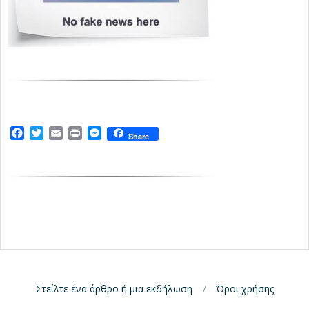
Facebook
Twitter
Email
Print
Messenger
Share
Στείλτε ένα άρθρο ή μια εκδήλωση
Όροι χρήσης