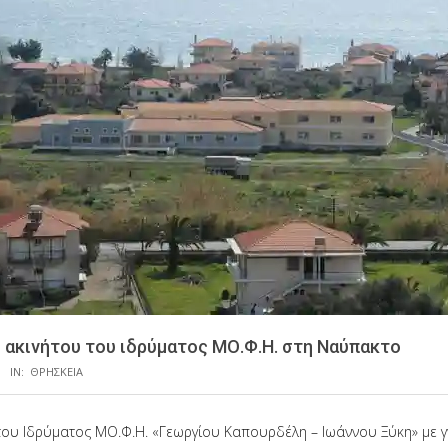
 ακινήτου του ιδρύματος ΜΟ.Φ.Η. στη Ναύπακτο
IN:
ΘΡΗΣΚΕΙΑ
ου Ιδρύματος ΜΟ.Φ.Η. «Γεωργίου Καπουρδέλη – Ιωάννου Ξύκη» με γ