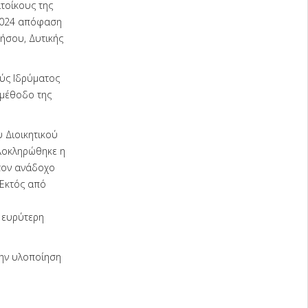
τοίκους της
-2024 απόφαση
ήσου, Δυτικής
ύς Ιδρύματος
 μέθοδο της
 Διοικητικού
λοκληρώθηκε η
τον ανάδοχο
 Εκτός από
ν ευρύτερη
ην υλοποίηση