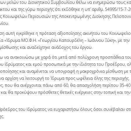
ων μελών του Διοικητικού Συμβουλίου θέλω να ενημερώσω τους κα
του και της γύρω περιοχής ότι εκδόθηκε η υπ’ αριθμ. 54995/15-7
ς Κοινωφελών Περιουσιών της Αποκεντρωμένης Διοίκησης Πελοπονν
νίου.
η αυτή εγκρίθηκε η πρόταση αξιοποίησης ακινήτου του Κοινωφελο
ία «Ίδρυμα ΜΟ.Φ.Η. «Γεωργίου Καπουρδέλη – Ιωάννου Ξύκη», με την
μίσθωσης και αναδείχτηκε ανάδοχος του έργου.
ω να ανακοινώσω με χαρά ότι μετά από πολύχρονη προσπάθεια του
υ Ιδρύματος και εμού προσωπικά με την ιδιότητα του Προέδρου, ο
ιοποίησης και αναμένεται να υπογραφή η μακροχρόνια μίσθωση με 
να αρχίση να λειτουργή το Ίδρυμα προς ωφέλεια όλης της περιοχής.
ς, που θα ανέρχονται πάνω από 60, θα απασχολήση περίπου 35-40
 και θα προκύψουν πρόσθετες θετικές ενέργειες στην τοπική και τη
ρόεδρος του Ιδρύματος να ευχαριστήσω όλους όσοι συνέβαλαν στ
ς.