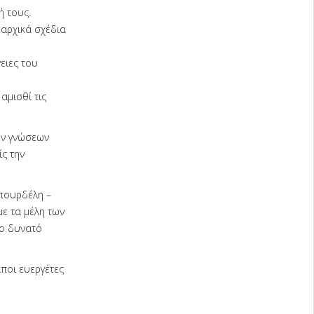
ή τους.
 αρχικά σχέδια
ειες του
αμισθί τις
ών γνώσεων
ς την
πουρδέλη –
ε τα μέλη των
ρο δυνατό
ποι ευεργέτες