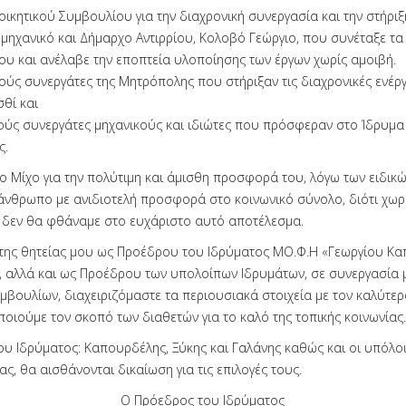
οικητικού Συμβουλίου για την διαχρονική συνεργασία και την στήριξ
 μηχανικό και Δήμαρχο Αντιρρίου, Κολοβό Γεώργιο, που συνέταξε τα
ου και ανέλαβε την εποπτεία υλοποίησης των έργων χωρίς αμοιβή.
ούς συνεργάτες της Μητρόπολης που στήριξαν τις διαχρονικές ενέργ
θί και
ούς συνεργάτες μηχανικούς και ιδιώτες που πρόσφε­ραν στο Ίδρυμα 
ς.
ιο Μίχο για την πολύτιμη και άμισθη προσφορά του, λόγω των ειδικ
 άνθρωπο με ανιδιοτελή προσφορά στο κοινωνικό σύνολο, διότι χωρί
δεν θα φθάναμε στο ευχάριστο αυτό αποτέλεσμα.
 της θητείας μου ως Προέδρου του Ιδρύματος ΜΟ.Φ.Η «Γεωργίου Κα
, αλλά και ως Προέδρου των υπο­λοίπων Ιδρυμάτων, σε συνεργασία μ
υμβουλίων, διαχειριζόμαστε τα περιουσιακά στοιχεία με τον καλύτε
ποιούμε τον σκοπό των διαθετών για το καλό της τοπικής κοινωνίας.
του Ιδρύματος: Καπουρδέλης, Ξύκης και Γαλάνης καθώς και οι υπόλοι
ας, θα αισθάνονται δικαίωση για τις επιλογές τους.
Ο Πρόεδρος του Ιδρύματος