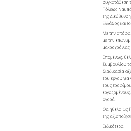
συγκατάθεση τ
Πόλεως Ναυπάκ
της Διεύθυνση
Ελλάδος και Ιο
Με την απόφασ
με την επωνυμ
μακροχρόνιας 
Επομένως, θέλ
Συμβουλίου το
διαδικασία αξ
του έργου για 
τους τροφίμου
εργαζομένους,
αγορά.
Θα ήθελα ως Π
της αξιοποίηση
Ειδικότερα: