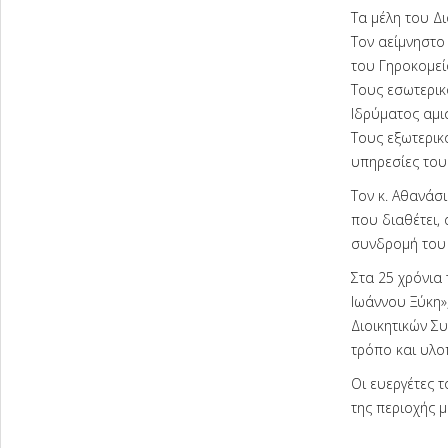
Τα μέλη του Δι
Τον αείμνηστο
του Γηροκομεί
Τους εσωτερικ
Ιδρύματος αμισ
Τους εξωτερικ
υπηρεσίες του
Τον κ. Αθανάσ
που διαθέτει,
συνδρομή του 
Στα 25 χρόνια
Ιωάννου Ξύκη»
Διοικητικών Σ
τρόπο και υλο
Οι ευεργέτες 
της περιοχής μ