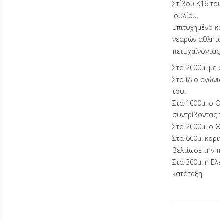
Στίβου Κ16 το
Ιουλίου.
Επιτυχημένο κ
νεαρών αθλητώ
πετυχαίνοντας
Στα 2000μ. με 
Στο ίδιο αγών
του.
Στα 1000μ. ο Θ
συντρίβοντας 
Στα 2000μ. ο 
Στα 600μ. κορ
βελτίωσε την 
Στα 300μ. η Ε
κατάταξη.
2024-
07-