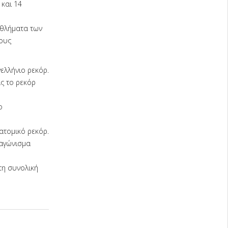
και 14
αθλήματα των
ους
ελλήνιο ρεκόρ.
ς το ρεκόρ
ο
ατομικό ρεκόρ.
 αγώνισμα
τη συνολική