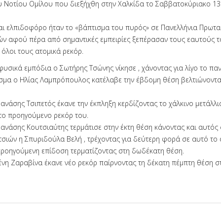
υ Νοτίου Ομίλου που διεξήχθη στην Χαλκίδα το Σαββατοκύριακο 13 
αι ελπιδοφόρο ήταν το «βάπτισμα του πυρός» σε Πανελλήνια Πρωτ
ν αφού πέρα από σημαντικές εμπειρίες ξεπέρασαν τους εαυτούς τ
 όλοι τους ατομικά ρεκόρ.
φυσικά εμπόδια ο Σωτήρης Τσώνης νίκησε , χάνοντας για λίγο το παν
ισμα ο Ηλίας Λαμπρόπουλος κατέλαβε την έβδομη θέση βελτιώνοντα
ανάσης Τσιπετός έκανε την έκπληξη κερδίζοντας το χάλκινο μετάλλι
το προηγούμενο ρεκόρ του.
Θανάσης Κουτσιαύτης τερμάτισε στην έκτη θέση κάνοντας και αυτός 
ιτσιών η Σπυριδούλα Βελή , τρέχοντας για δεύτερη φορά σε αυτό το
προηγούμενη επίδοση τερματίζοντας στη δωδέκατη θέση.
λένη Ζαραβίνα έκανε νέο ρεκόρ παίρνοντας τη δέκατη πέμπτη θέση σ