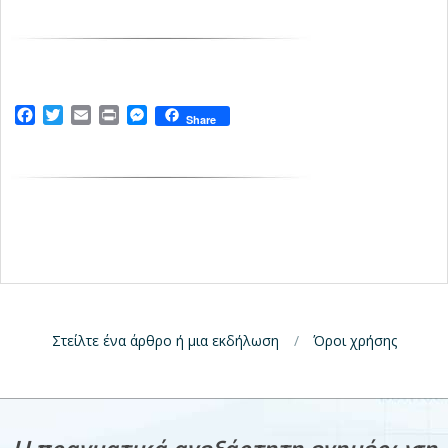
Facebook
Twitter
Email
Print
Messenger
Share
Στείλτε ένα άρθρο ή μια εκδήλωση
Όροι χρήσης