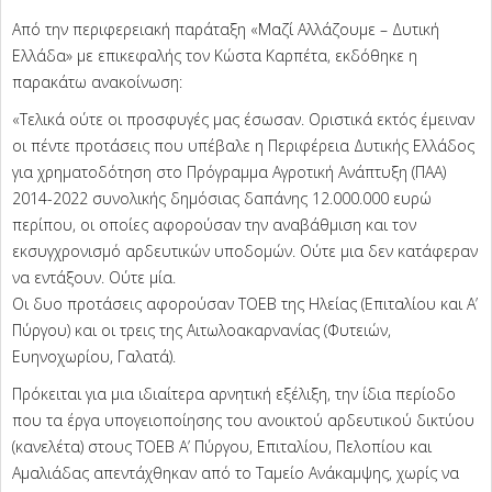
Από την περιφερειακή παράταξη «Μαζί Αλλάζουμε – Δυτική
Ελλάδα» με επικεφαλής τον Κώστα Καρπέτα, εκδόθηκε η
παρακάτω ανακοίνωση:
«Τελικά ούτε οι προσφυγές μας έσωσαν. Οριστικά εκτός έμειναν
οι πέντε προτάσεις που υπέβαλε η Περιφέρεια Δυτικής Ελλάδος
για χρηματοδότηση στο Πρόγραμμα Αγροτική Ανάπτυξη (ΠΑΑ)
2014-2022 συνολικής δημόσιας δαπάνης 12.000.000 ευρώ
περίπου, οι οποίες αφορούσαν την αναβάθμιση και τον
εκσυγχρονισμό αρδευτικών υποδομών. Ούτε μια δεν κατάφεραν
να εντάξουν. Ούτε μία.
Οι δυο προτάσεις αφορούσαν ΤΟΕΒ της Ηλείας (Επιταλίου και Α’
Πύργου) και οι τρεις της Αιτωλοακαρνανίας (Φυτειών,
Ευηνοχωρίου, Γαλατά).
Πρόκειται για μια ιδιαίτερα αρνητική εξέλιξη, την ίδια περίοδο
που τα έργα υπογειοποίησης του ανοικτού αρδευτικού δικτύου
(κανελέτα) στους ΤΟΕΒ Α’ Πύργου, Επιταλίου, Πελοπίου και
Αμαλιάδας απεντάχθηκαν από το Ταμείο Ανάκαμψης, χωρίς να