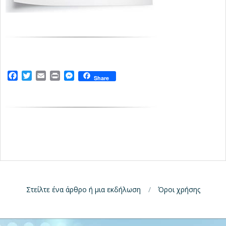
Facebook
Twitter
Email
Print
Messenger
Share
Στείλτε ένα άρθρο ή μια εκδήλωση
Όροι χρήσης