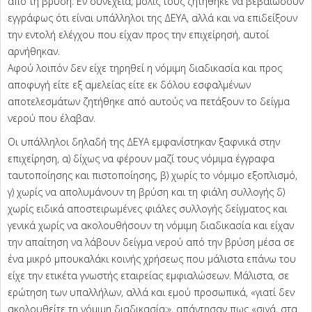
από τη βρύση. Εν συνεχεία, μόλις τους ζητήθηκε να βεβαιώσουν
εγγράφως ότι είναι υπάλληλοι της ΔΕΥΑ, αλλά και να επιδείξουν
την εντολή ελέγχου που είχαν προς την επιχείρησή, αυτοί
αρνήθηκαν.
Αφού λοιπόν δεν είχε τηρηθεί η νόμιμη διαδικασία και προς
αποφυγή είτε εξ αμελείας είτε εκ δόλου εσφαλμένων
αποτελεσμάτων ζητήθηκε από αυτούς να πετάξουν το δείγμα
νερού που έλαβαν.
Οι υπάλληλοι δηλαδή της ΔΕΥΑ εμφανίστηκαν ξαφνικά στην
επιχείρηση, α) δίχως να φέρουν μαζί τους νόμιμα έγγραφα
ταυτοποίησης και πιστοποίησης, β) χωρίς το νόμιμο εξοπλισμό,
γ) χωρίς να απολυμάνουν τη βρύση και τη φιάλη συλλογής δ)
χωρίς ειδικά αποστειρωμένες φιάλες συλλογής δείγματος και
γενικά χωρίς να ακολουθήσουν τη νόμιμη διαδικασία και είχαν
την απαίτηση να λάβουν δείγμα νερού από την βρύση μέσα σε
ένα μικρό μπουκαλάκι κοινής χρήσεως που μάλιστα επάνω του
είχε την ετικέτα γνωστής εταιρείας εμφιαλώσεων. Μάλιστα, σε
ερώτηση των υπαλλήλων, αλλά και εμού προσωπικά, «γιατί δεν
ακολουθείτε τη νόμιμη διαδικασία;», απάντησαν πως «σιγά, στα