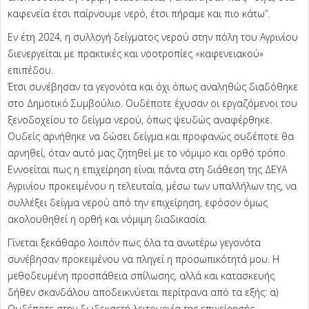
καφενεία έτσι παίρνουμε νερό, έτσι πήραμε και πιο κάτω”.
Εν έτη 2024, η συλλογή δείγματος νερού στην πόλη του Αγρινίου
διενεργείται με πρακτικές και νοοτροπίες «καφενειακού»
επιπέδου.
Έτσι συνέβησαν τα γεγονότα και όχι όπως αναληθώς διαδόθηκε
στο Δημοτικό Συμβούλιο. Ουδέποτε έχυσαν οι εργαζόμενοι του
ξενοδοχείου το δείγμα νερού, όπως ψευδώς αναφέρθηκε.
Ουδείς αρνήθηκε να δώσει δείγμα και προφανώς ουδέποτε θα
αρνηθεί, όταν αυτό μας ζητηθεί με το νόμιμο και ορθό τρόπο.
Εννοείται πως η επιχείρηση είναι πάντα στη διάθεση της ΔΕΥΑ
Αγρινίου προκειμένου η τελευταία, μέσω των υπαλλήλων της, να
συλλέξει δείγμα νερού από την επιχείρηση, εφόσον όμως
ακολουθηθεί η ορθή και νόμιμη διαδικασία.
Γίνεται ξεκάθαρο λοιπόν πως όλα τα ανωτέρω γεγονότα
συνέβησαν προκειμένου να πληγεί η προσωπικότητά μου. Η
μεθοδευμένη προσπάθεια σπίλωσης, αλλά και κατασκευής
δήθεν σκανδάλου αποδεικνύεται περίτρανα από τα εξής: α)
Ουδέποτε στην δωδεκαετή λειτουργία της επιχείρησής