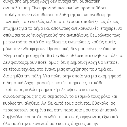
σύγχυσης Δημοτική Αρχή δεν αντέχει την ουσιαστική
αντιπολίτευση. Είναι φανερό πως αντί να προσπαθήσει
τουλάχιστον να διορθώσει τα λάθη της και να αναθεωρήσει
πολιτικές που εντελώς καλόπιστα έχουμε υποδείξει ως άκρως
επιζήμιες για το Δήμο και απολύτως αντικοινωνικές, επιχειρεί να
σπιλώσει τους “ενοχλητικούς” της αντιπάλους, θεωρώντας πως
με τον τρόπο αυτό θα κερδίσει τις εντυπώσεις, καθώς αυτές
μόνο την ενδιαφέρουν. Προσωπικά, δεν μου κάνει εντύπωση.
Ήξερα απ’ την αρχή ότι θα δεχθώ επιθέσεις και ανήθικο πόλεμο.
Δεν φανταζόμουν ποτέ, όμως, ότι η Δημοτική Αρχή θα ξεπέσει
σε τέτοια τεχνάσματα έναντι μιας επιχείρησης που τιμά και
διαφημίζει την πόλη. Μια πόλη, στην οποία για μια ακόμη φορά
η Δημοτική Αρχή προσφέρει κακές υπηρεσίες. Σε κάθε
περίπτωση, καλώ τη δημοτική πλειοψηφία και τους
συνοδοιπόρους της να σεβαστούν το θεσμικό τους ρόλο και
κυρίως την αλήθεια. Αν, δε, αυτό τους φαίνεται δύσκολο, ας
περιοριστούν σε εμένα και στην παρουσία μου στο Δημοτικό
Συμβούλιο και σε ότι συνδέεται με αυτή, αφήνοντας έξω από
όλα αυτά την οικογένειά μου και τις άσχετες με την