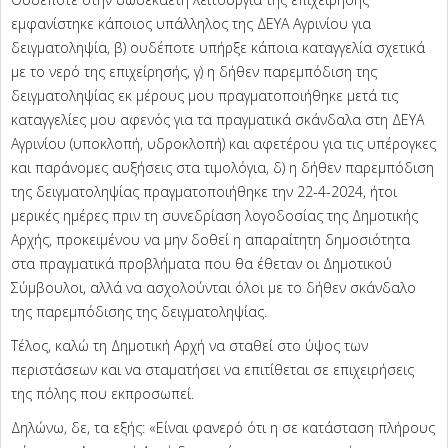
εμφανίστηκε κάποιος υπάλληλος της ΔΕΥΑ Αγρινίου για
δειγματοληψία, β) ουδέποτε υπήρξε κάποια καταγγελία σχετικά
με το νερό της επιχείρησής, γ) η δήθεν παρεμπόδιση της
δειγματοληψίας εκ μέρους μου πραγματοποιήθηκε μετά τις
καταγγελίες μου αφενός για τα πραγματικά σκάνδαλα στη ΔΕΥΑ
Αγρινίου (υποκλοπή, υδροκλοπή) και αφετέρου για τις υπέρογκες
και παράνομες αυξήσεις στα τιμολόγια, δ) η δήθεν παρεμπόδιση
της δειγματοληψίας πραγματοποιήθηκε την 22-4-2024, ήτοι
μερικές ημέρες πριν τη συνεδρίαση λογοδοσίας της Δημοτικής
Αρχής, προκειμένου να μην δοθεί η απαραίτητη δημοσιότητα
στα πραγματικά προβλήματα που θα έθεταν οι Δημοτικού
Σύμβουλοι, αλλά να ασχολούνται όλοι με το δήθεν σκάνδαλο
της παρεμπόδισης της δειγματοληψίας.
Τέλος, καλώ τη Δημοτική Αρχή να σταθεί στο ύψος των
περιστάσεων και να σταματήσει να επιτίθεται σε επιχειρήσεις
της πόλης που εκπροσωπεί.
Δηλώνω, δε, τα εξής: «Είναι φανερό ότι η σε κατάσταση πλήρους