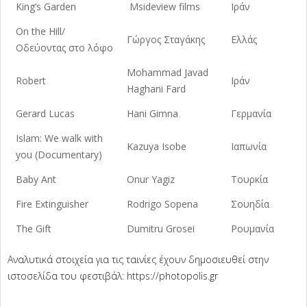
King’s Garden
Msideview films
Ιράν
On the Hill/
Γώργος Σταγάκης
Ελλάς
Οδεύοντας στο λόφο
Mohammad Javad
Robert
Ιράν
Haghani Fard
Gerard Lucas
Hani Gimna
Γερμανία
Islam: We walk with
Kazuya Isobe
Ιαπωνία
you (Documentary)
Baby Ant
Onur Yagiz
Τουρκία
Fire Extinguisher
Rodrigo Sopena
Σουηδία
The Gift
Dumitru Grosei
Ρουμανία
Αναλυτικά στοιχεία για τις ταινίες έχουν δημοσιευθεί στην
ιστοσελίδα του φεστιβάλ: https://photopolis.gr