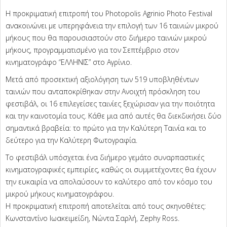
Η προκριματική επιτροπή του Photopolis Agrinio Photo Festival
ανακοινώνει με υπερηφάνεια την επιλογή των 16 ταινιών μικρού
μήκους που θα παρουσιαστούν στο διήμερο ταινιών μικρού
μήκους, προγραμματισμένο για τον Σεπτέμβριο στον
κινηματογράφο “ΕΛΛΗΝΙΣ” στο Αγρίνιο.
Μετά από προσεκτική αξιολόγηση των 519 υποβληθέντων
ταινιών που ανταποκρίθηκαν στην Ανοιχτή πρόσκληση του
φεστιβάλ, οι 16 επιλεγείσες ταινίες ξεχώρισαν για την ποιότητα
και την καινοτομία τους. Κάθε μια από αυτές θα διεκδικήσει δύο
σημαντικά βραβεία: το πρώτο για την Καλύτερη Ταινία και το
δεύτερο για την Καλύτερη Φωτογραφία.
Το φεστιβάλ υπόσχεται ένα διήμερο γεμάτο συναρπαστικές
κινηματογραφικές εμπειρίες, καθώς οι συμμετέχοντες θα έχουν
την ευκαιρία να απολαύσουν το καλύτερο από τον κόσμο του
μικρού μήκους κινηματογράφου.
Η προκριματική επιτροπή αποτελείται από τους σκηνοθέτες:
Κωνσταντίνο Ιωακειμείδη, Νώντα Σαρλή, Zephy Ross.