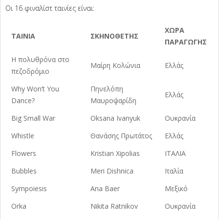
Οι 16 φιναλίστ ταινίες είναι:
ΧΩΡΑ
TAINIA
ΣΚΗΝΟΘΕΤΗΣ
ΠΑΡΑΓΩΓΗΣ
Η πολυθρόνα στο
Μαίρη Κολώνια
Ελλάς
πεζοδρόμιο
Why Won’t You
Πηνελόπη
Ελλάς
Dance?
Μαυροψαρίδη
Big Small War
Oksana Ivanyuk
Ουκρανία
Whistle
Θανάσης Πρωτάτος
Ελλάς
Flowers
Kristian Xipolias
ΙΤΑΛΙΑ
Bubbles
Meri Dishnica
Ιταλία
Sympoiesis
Ana Baer
Μεξικό
Orka
Nikita Ratnikov
Ουκρανία