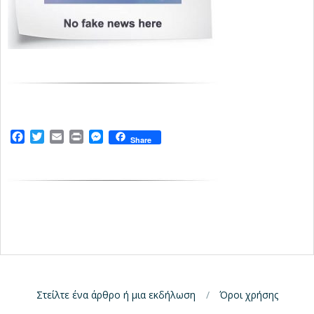
Facebook
Twitter
Email
Print
Messenger
Share
Στείλτε ένα άρθρο ή μια εκδήλωση
Όροι χρήσης