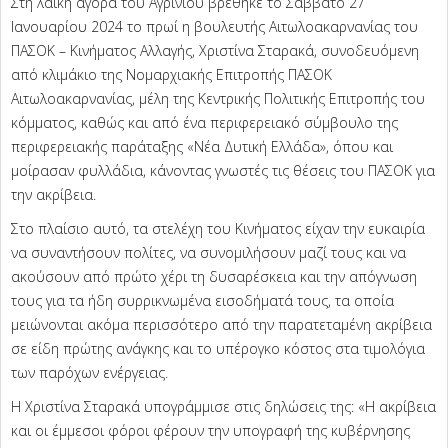
Στη λαϊκή αγορά του Αγρινίου βρέθηκε το Σάββατο 27
Ιανουαρίου 2024 το πρωί η βουλευτής Αιτωλοακαρνανίας του
ΠΑΣΟΚ – Κινήματος Αλλαγής, Χριστίνα Σταρακά, συνοδευόμενη
από κλιμάκιο της Νομαρχιακής Επιτροπής ΠΑΣΟΚ
Αιτωλοακαρνανίας, μέλη της Κεντρικής Πολιτικής Επιτροπής του
κόμματος, καθώς και από ένα περιφερειακό σύμβουλο της
περιφερειακής παράταξης «Νέα Δυτική Ελλάδα», όπου και
μοίρασαν φυλλάδια, κάνοντας γνωστές τις θέσεις του ΠΑΣΟΚ για
την ακρίβεια.
Στο πλαίσιο αυτό, τα στελέχη του Κινήματος είχαν την ευκαιρία
να συναντήσουν πολίτες, να συνομιλήσουν μαζί τους και να
ακούσουν από πρώτο χέρι τη δυσαρέσκεια και την απόγνωση
τους για τα ήδη συρρικνωμένα εισοδήματά τους, τα οποία
μειώνονται ακόμα περισσότερο από την παρατεταμένη ακρίβεια
σε είδη πρώτης ανάγκης και το υπέρογκο κόστος στα τιμολόγια
των παρόχων ενέργειας.
Η Χριστίνα Σταρακά υπογράμμισε στις δηλώσεις της: «Η ακρίβεια
και οι έμμεσοι φόροι φέρουν την υπογραφή της κυβέρνησης