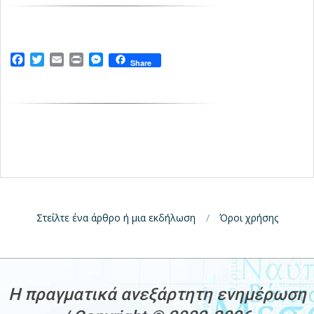
Facebook
Twitter
Email
Print
Messenger
Share
Στείλτε ένα άρθρο ή μια εκδήλωση
Όροι χρήσης
H πραγματικά ανεξάρτητη ενημέρωση