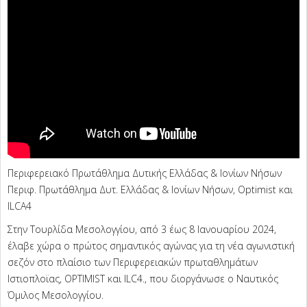
Περιφερειακό Πρωτάθλημα Δυτικής Ελλάδας & Ιονίων Νήσων
Περιφ. Πρωτάθλημα Δυτ. Ελλάδας & Ιονίων Νήσων, Optimist και
ILCA4
Στην Τουρλίδα Μεσολογγίου, από 3 έως 8 Ιανουαρίου 2024,
έλαβε χώρα ο πρώτος σημαντικός αγώνας για τη νέα αγωνιστική
σεζόν στο πλαίσιο των Περιφερειακών πρωταθλημάτων
Ιστιοπλοϊας, OPTIMIST και ILC4., που διοργάνωσε ο Ναυτικός
Όμιλος Μεσολογγίου.