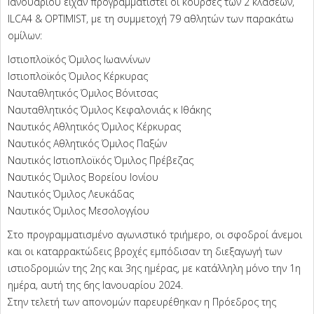
Ιανουαρίου είχαν προγραμματιστεί οι κούρσες των 2 κλάσεων,
ILCA4 & OPTIMIST, με τη συμμετοχή 79 αθλητών των παρακάτω
ομίλων:
Ιστιοπλοϊκός Όμιλος Ιωαννίνων
Ιστιοπλοϊκός Όμιλος Κέρκυρας
Ναυταθλητικός Όμιλος Βόνιτσας
Ναυταθλητικός Όμιλος Κεφαλονιάς κ Ιθάκης
Ναυτικός Αθλητικός Όμιλος Κέρκυρας
Ναυτικός Αθλητικός Όμιλος Παξών
Ναυτικός Ιστιοπλοϊκός Όμιλος Πρέβεζας
Ναυτικός Όμιλος Βορείου Ιονίου
Ναυτικός Όμιλος Λευκάδας
Ναυτικός Όμιλος Μεσολογγίου
Στο προγραμματισμένο αγωνιστικό τριήμερο, οι σφοδροί άνεμοι
και οι καταρρακτώδεις βροχές εμπόδισαν τη διεξαγωγή των
ιστιοδρομιών της 2ης και 3ης ημέρας, με κατάλληλη μόνο την 1η
ημέρα, αυτή της 6ης Ιανουαρίου 2024.
Στην τελετή των απονομών παρευρέθηκαν η Πρόεδρος της