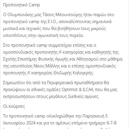
Προπονητικό Camp
Ο Ολυμπιονίκης μας Τάσος Μπουντούρης ήταν παρών στο
προπονητικό camp της Ε.Ι.Ο., αποκαλύπτοντας σημαντικά
μυστικά και τεχνικές που θα βοηθήσουν τους μικρούς
ιστιοπλόους στην αγωνιστική τους πορεία.
Στο προπονητικό camp συμμετείχαν επίσης και ο
ομοσπονδιακός προπονητής Α’ κατηγορίας και καθηγητής της
Σχολής Επιστήμης Φυσικής Αγωγής και Αθλητισμού στο μάθημα
της ιστιοπλοΐας Νίκος Μάλλης και ο επίσης ομοσπονδιακός
προπονητής Α’ κατηγορίας Θοδωρής Καλογερής.
Σημειωτέον ότι από τα Περιφερειακά πρωταθλήματα θα
προκύψουν οι εθνικές ομάδες Optimist & ILCA4, που θα μας
εκπροσωπήσουν στους μεγάλους διεθνείς αγώνες.
Οι κούρσες
Το προπονητικό camp ολοκληρώθηκε την Παρασκευή 5
Ιανουαρίου 2024 και για το αμέσως επόμενο τριήμερο 6-7-8