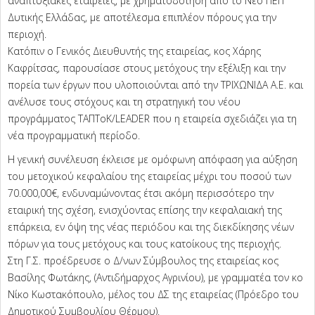
αναπτυξιακές εταιρείες, με χρηματοδότηση από το Νέο ΠΕΠ
Δυτικής Ελλάδας, με αποτέλεσμα επιπλέον πόρους για την
περιοχή.
Κατόπιν ο Γενικός Διευθυντής της εταιρείας, κος Χάρης
Καφρίτσας, παρουσίασε στους μετόχους την εξέλιξη και την
πορεία των έργων που υλοποιούνται από την ΤΡΙΧΩΝΙΔΑ Α.Ε. και
ανέλυσε τους στόχους και τη στρατηγική του νέου
προγράμματος ΤΑΠΤοΚ/LEADER που η εταιρεία σχεδιάζει για τη
νέα προγραμματική περίοδο.
Η γενική συνέλευση έκλεισε με ομόφωνη απόφαση για αύξηση
του μετοχικού κεφαλαίου της εταιρείας μέχρι του ποσού των
70.000,00€, ενδυναμώνοντας έτσι ακόμη περισσότερο την
εταιρική της σχέση, ενισχύοντας επίσης την κεφαλαιακή της
επάρκεια, εν όψη της νέας περιόδου και της διεκδίκησης νέων
πόρων για τους μετόχους και τους κατοίκους της περιοχής.
Στη Γ.Σ. προέδρευσε ο Δ/νων Σύμβουλος της εταιρείας κος
Βασίλης Φωτάκης, (Αντιδήμαρχος Αγρινίου), με γραμματέα τον κο
Νίκο Κωστακόπουλο, μέλος του ΔΣ της εταιρείας (Πρόεδρο του
Δημοτικού Συμβουλίου Θέρμου).