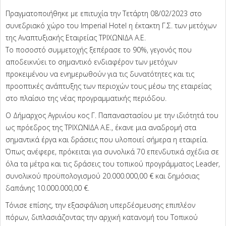
Πραγματοποιήθηκε με επιτυχία την Τετάρτη 08/02/2023 στο
συνεδριακό χώρο του Imperial Hotel η έκτακτη Γ.Σ. των μετόχων
της Αναπτυξιακής Εταιρείας ΤΡΙΧΩΝΙΔΑ Α.Ε.
Το ποσοστό συμμετοχής ξεπέρασε το 90%, γεγονός που
αποδεικνύει το σημαντικό ενδιαφέρον των μετόχων
προκειμένου να ενημερωθούν για τις δυνατότητες και τις
προοπτικές ανάπτυξης των περιοχών τους μέσω της εταιρείας
στο πλαίσιο της νέας προγραμματικής περιόδου.
Ο Δήμαρχος Αγρινίου κος Γ. Παπαναστασίου με την ιδιότητά του
ως πρόεδρος της ΤΡΙΧΩΝΙΔΑ Α.Ε., έκανε μια αναδρομή στα
σημαντικά έργα και δράσεις που υλοποιεί σήμερα η εταιρεία.
Όπως ανέφερε, πρόκειται για συνολικά 70 επενδυτικά σχέδια σε
όλα τα μέτρα και τις δράσεις του τοπικού προγράμματος Leader,
συνολικού προϋπολογισμού 20.000.000,00 € και δημόσιας
δαπάνης 10.000.000,00 €.
Τόνισε επίσης, την εξασφάλιση υπερδέσμευσης επιπλέον
πόρων, διπλασιάζοντας την αρχική κατανομή του Τοπικού