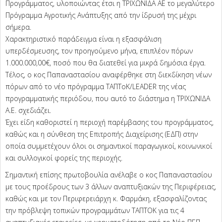
Προγράμματος, υλοποιώντας έτσι η ΤΡΙΧΩΝΙΔΑ ΑΕ το μεγαλύτερο
Πρόγραμμα Αγροτικής Ανάπτυξης από την ίδρυσή της μέχρι
σήμερα.
Χαρακτηριστικό παράδειγμα είναι η εξασφάλιση
υπερδέσμευσης, τον προηγούμενο μήνα, επιπλέον πόρων
1.000.000,00€, ποσό που θα διατεθεί για μικρά δημόσια έργα.
Τέλος, ο κος Παπαναστασίου αναφέρθηκε στη διεκδίκηση νέων
πόρων από το νέο πρόγραμμα ΤΑΠΤοΚ/LEADER της νέας
προγραμματικής περιόδου, που αυτό το διάστημα η ΤΡΙΧΩΝΙΔΑ
Α.Ε. σχεδιάζει.
Έχει είδη καθοριστεί η περιοχή παρέμβασης του προγράμματος,
καθώς και η σύνθεση της Επιτροπής Διαχείρισης (ΕΔΠ) στην
οποία συμμετέχουν όλοι οι σημαντικοί παραγωγικοί, κοινωνικοί
και συλλογικοί φορείς της περιοχής.
Σημαντική επίσης πρωτοβουλία ανέλαβε ο κος Παπαναστασίου
με τους προέδρους των 3 άλλων αναπτυξιακών της Περιφέρειας,
καθώς και με τον Περιφερειάρχη κ. Φαρμάκη, εξασφαλίζοντας
την πρόβλεψη τοπικών προγραμμάτων ΤΑΠΤΟΚ για τις 4