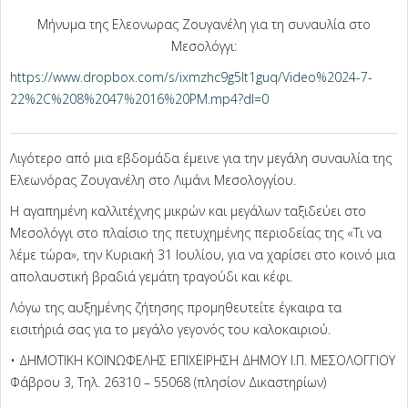
Μήνυμα της Ελεονωρας Ζουγανέλη για τη συναυλία στο
Μεσολόγγι:
https://www.dropbox.com/s/ixmzhc9g5lt1guq/Video%2024-7-
22%2C%208%2047%2016%20PM.mp4?dl=0
Λιγότερο από μια εβδομάδα έμεινε για την μεγάλη συναυλία της
Ελεωνόρας Ζουγανέλη στο Λιμάνι Μεσολογγίου.
Η αγαπημένη καλλιτέχνης μικρών και μεγάλων ταξιδεύει στο
Μεσολόγγι στο πλαίσιο της πετυχημένης περιοδείας της «Τι να
λέμε τώρα», την Κυριακή 31 Ιουλίου, για να χαρίσει στο κοινό μια
απολαυστική βραδιά γεμάτη τραγούδι και κέφι.
Λόγω της αυξημένης ζήτησης προμηθευτείτε έγκαιρα τα
εισιτήριά σας για το μεγάλο γεγονός του καλοκαιριού.
• ΔΗΜΟΤΙΚΗ ΚΟΙΝΩΦΕΛΗΣ ΕΠΙΧΕΙΡΗΣΗ ΔΗΜΟΥ Ι.Π. ΜΕΣΟΛΟΓΓΙΟΥ
Φάβρου 3, Τηλ. 26310 – 55068 (πλησίον Δικαστηρίων)