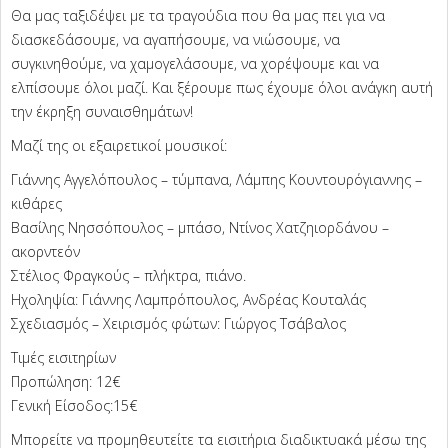
Θα μας ταξιδέψει με τα τραγούδια που θα μας πει για να
διασκεδάσουμε, να αγαπήσουμε, να νιώσουμε, να
συγκινηθούμε, να χαμογελάσουμε, να χορέψουμε και να
ελπίσουμε όλοι μαζί. Και ξέρουμε πως έχουμε όλοι ανάγκη αυτή
την έκρηξη συναισθημάτων!
Μαζί της οι εξαιρετικοί μουσικοί:
Γιάννης Αγγελόπουλος – τύμπανα, Λάμπης Κουντουρόγιαννης –
κιθάρες
Βασίλης Νησσόπουλος – μπάσο, Ντίνος Χατζηιορδάνου –
ακορντεόν
Στέλιος Φραγκούς – πλήκτρα, πιάνο.
Ηχοληψία: Γιάννης Λαμπρόπουλος, Ανδρέας Κουταλάς
Σχεδιασμός – Χειρισμός φώτων: Γιώργος Τσάβαλος
Τιμές εισιτηρίων
Προπώληση: 12€
Γενική Είσοδος:15€
Μπορείτε να προμηθευτείτε τα εισιτήρια διαδικτυακά μέσω της