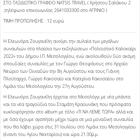
ΣΤΟ ΤΑΞΙΔΙΩΤΙΚΟ ΓΡΑΦΕΙΟ ΝATSIS ΤRAVEL ( Χρήστου Σαλάκου 2
,τηλέφωνο επικοινωνίας 2641033300 στο ΑΓΡΙΝΙΟ )
ΤΙΜΗ ΠΡΟΠΩΛΗΣΗΣ : 12 ευρώ
Η Ελεωνόρα Ζουγανέλη ανοίγει την αυλαία των μεγάλων
συναυλιών στα πλαίσια των εκδηλώσεων «Πολιτιστικό Καλοκαίρι
2022» του Δήμου Ι.Π. Μεσολογγίου, ενώ ακολουθούν δύο ακόμη
σπουδαίες συναυλίες με τον Γιώργο Θεοφάνους στο Αρχαίο
Νεώριο των Οινιαδών την 8η Αυγούστου και τους Γιάννη
Πλούταρχο, Γιώργο Κακοσαίο και Κατερίνα Κακοσαίου στο
Λιμάνι του Μεσολογγίου την 27η Αυγούστου.
Η Ελεωνόρα Ζουγανέλη έρχεται στο Μεσολόγγι με νέα μπάντα
και τα νέα τραγούδια του Σταμάτη Κραουνάκη που πρόσφατα
κυκλοφόρησαν στο album με τίτλο «ΤΙ ΝΑ ΛΕΜΕ ΤΩΡΑ» αλλά και
με όσα έχουμε αγαπήσει μέχρι τώρα σε μια μοναδική συναυλία
που θα λάβει χώρα στις 31 Ιουλίου στο Λιμάνι του Μεσολογγίου
(έναντι του Αγίου Νεκταρίου) και ώρα 21:30΄μ.μ.