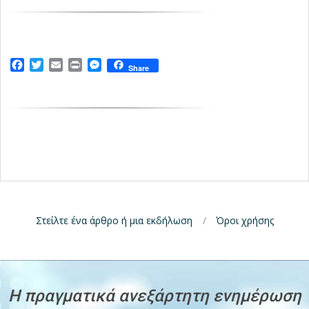
Facebook
Twitter
Email
Print
Messenger
Share
Στείλτε ένα άρθρο ή μια εκδήλωση
Όροι χρήσης
H πραγματικά ανεξάρτητη ενημέρωση